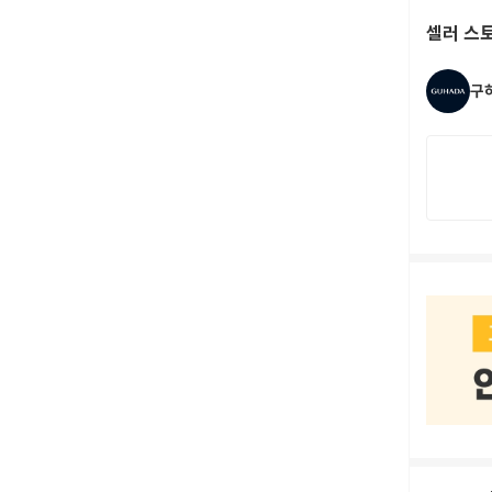
셀러 스
구