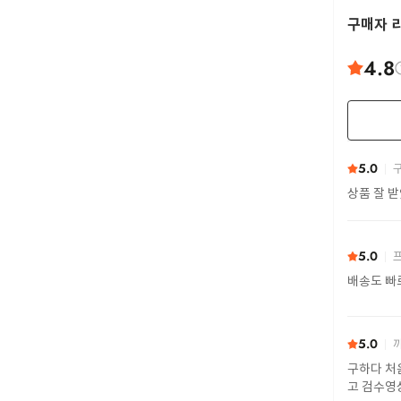
구매자 
4.8
5.0
구
상품 잘 
5.0
프
배송도 빠
5.0
까
구하다 처
고 검수영