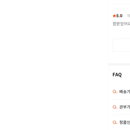
또 구하다
5.0
마
잘받았어
FAQ
Q.
배송기
Q.
관부가
Q.
정품인