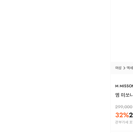
여성
액세
M MISSO
엠 미쏘니 
299,000
32
%
2
관부가세 포