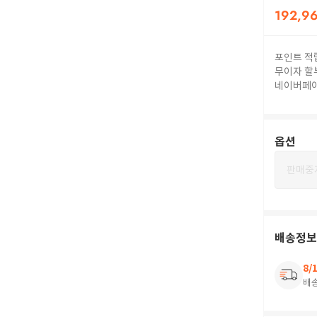
192,9
포인트 적
무이자 할
네이버페
옵션
판매중
배송정보
8/
배