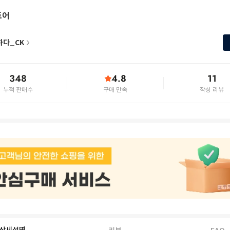
토어
하다_CK
348
4.8
11
누적 판매수
구매 만족
작성 리뷰