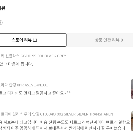
리뷰
스토어 리뷰
11
상품 연관 리뷰
0
더보기
찌 선글라스 GG1819S 001 BLACK GREY
받았고 마음에 듭니다.
라다 안경 0PR A51V 14N1O1
르고 디자인도 멋지고 깔끔하고 좋아요~^^
르띠에 림리스 무테 안경 CT0594O 002 SILVER SILVER TRANSPARENT
음 써보는데 최고입니다 배송 진행 속도도 빠르고 진행단계마다 빠르게 알람오
상까지 아주 꼼꼼하게 찍어서 보내주셔서 싼가격에 편안하게 잘 구매했습니다.