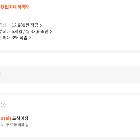
60
원
최대 혜택가
립
최대 12,800원 적립
부
최대 6개월 / 월 33,666원
이
최대 3% 적립
지
18 (화)
도착예정
송비 무료
해외배송