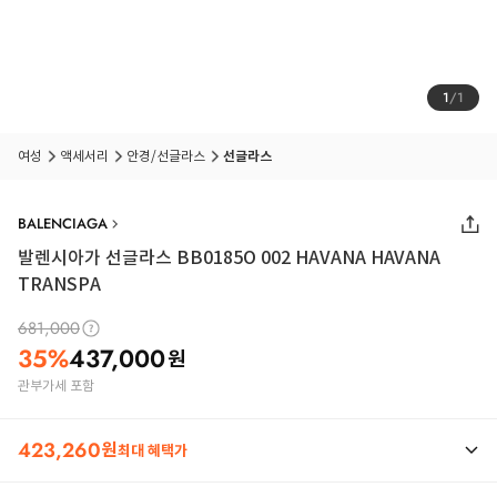
1
/
1
여성
액세서리
안경/선글라스
선글라스
BALENCIAGA
발렌시아가 선글라스 BB0185O 002 HAVANA HAVANA
TRANSPA
681,000
35
%
437,000
원
관부가세 포함
423,260
원
최대 혜택가