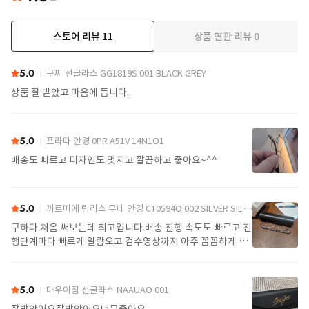
스토어 리뷰
11
상품 연관 리뷰
0
더보기
5.0
구찌 선글라스 GG1819S 001 BLACK GREY
상품 잘 받았고 마음에 듭니다.
5.0
프라다 안경 0PR A51V 14N1O1
배송도 빠르고 디자인도 멋지고 깔끔하고 좋아요~^^
5.0
까르띠에 림리스 무테 안경 CT0594O 002 SILVER SILVER TRANSPARENT
구하다 처음 써보는데 최고입니다 배송 진행 속도도 빠르고 진
행단계마다 빠르게 알람오고 검수영상까지 아주 꼼꼼하게 찍
어서 보내주셔서 싼가격에 편안하게 잘 구매했습니다. 또 구하
다에서 구매할게요
5.0
마우이짐 선글라스 NAAUAO 001