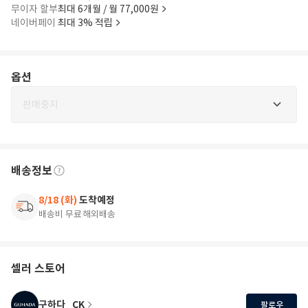
무이자 할부
최대 6개월 / 월 77,000원
네이버페이
최대 3% 적립
옵션
판매중지
배송정보
8/18 (화)
도착예정
배송비 무료
해외배송
셀러 스토어
구하다_CK
팔로우