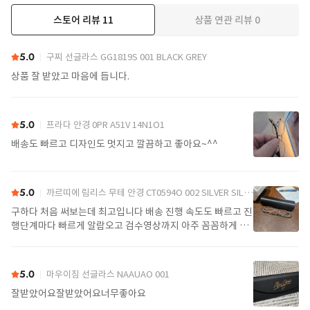
스토어 리뷰
11
상품 연관 리뷰
0
더보기
5.0
구찌 선글라스 GG1819S 001 BLACK GREY
상품 잘 받았고 마음에 듭니다.
5.0
프라다 안경 0PR A51V 14N1O1
배송도 빠르고 디자인도 멋지고 깔끔하고 좋아요~^^
5.0
까르띠에 림리스 무테 안경 CT0594O 002 SILVER SILVER TRANSPARENT
구하다 처음 써보는데 최고입니다 배송 진행 속도도 빠르고 진
행단계마다 빠르게 알람오고 검수영상까지 아주 꼼꼼하게 찍
어서 보내주셔서 싼가격에 편안하게 잘 구매했습니다. 또 구하
다에서 구매할게요
5.0
마우이짐 선글라스 NAAUAO 001
잘받았어요잘받았어요너무좋아요