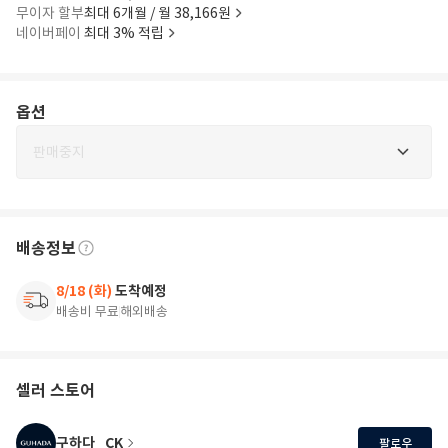
무이자 할부
최대 6개월 / 월 38,166원
네이버페이
최대 3% 적립
옵션
판매중지
배송정보
8/18 (화)
도착예정
배송비 무료
해외배송
셀러 스토어
구하다_CK
팔로우