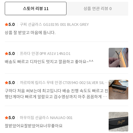
스토어 리뷰
11
상품 연관 리뷰
0
더보기
5.0
구찌 선글라스 GG1819S 001 BLACK GREY
상품 잘 받았고 마음에 듭니다.
5.0
프라다 안경 0PR A51V 14N1O1
배송도 빠르고 디자인도 멋지고 깔끔하고 좋아요~^^
5.0
까르띠에 림리스 무테 안경 CT0594O 002 SILVER SILVER TRANSPARENT
구하다 처음 써보는데 최고입니다 배송 진행 속도도 빠르고 진
행단계마다 빠르게 알람오고 검수영상까지 아주 꼼꼼하게 찍
어서 보내주셔서 싼가격에 편안하게 잘 구매했습니다. 또 구하
다에서 구매할게요
5.0
마우이짐 선글라스 NAAUAO 001
잘받았어요잘받았어요너무좋아요