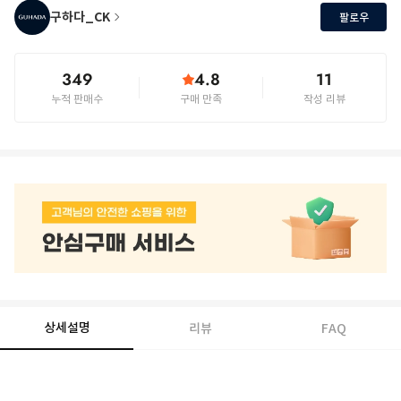
구하다_CK
팔로우
349
4.8
11
누적 판매수
구매 만족
작성 리뷰
상세설명
리뷰
FAQ