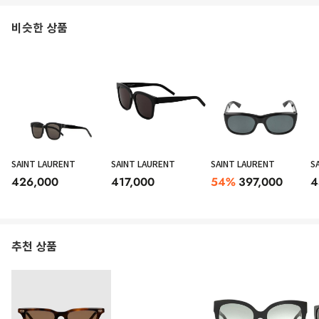
비슷한 상품
SAINT LAURENT
SAINT LAURENT
SAINT LAURENT
S
426,000
417,000
54
%
397,000
4
추천 상품