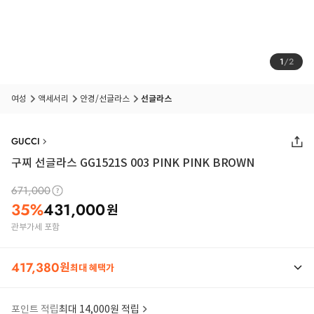
1
/
2
여성
액세서리
안경/선글라스
선글라스
GUCCI
구찌 선글라스 GG1521S 003 PINK PINK BROWN
671,000
35
%
431,000
원
관부가세 포함
417,380
원
최대 혜택가
포인트 적립
최대 14,000원 적립