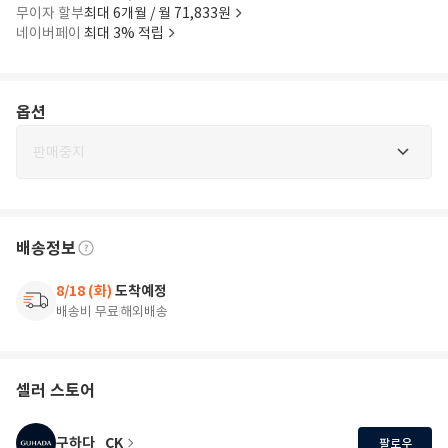
무이자 할부
최대 6개월 / 월 71,833원
네이버페이
최대 3% 적립
옵션
판매중지
배송정보
8/18 (화)
도착예정
배송비 무료
해외배송
셀러 스토어
구하다_CK
팔로우