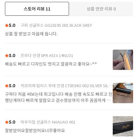
스토어 리뷰
11
상품 연관 리뷰
0
더보기
5.0
구찌 선글라스 GG1819S 001 BLACK GREY
상품 잘 받았고 마음에 듭니다.
5.0
프라다 안경 0PR A51V 14N1O1
배송도 빠르고 디자인도 멋지고 깔끔하고 좋아요~^^
5.0
까르띠에 림리스 무테 안경 CT0594O 002 SILVER SILVER TRANSPARENT
구하다 처음 써보는데 최고입니다 배송 진행 속도도 빠르고 진
행단계마다 빠르게 알람오고 검수영상까지 아주 꼼꼼하게 찍
어서 보내주셔서 싼가격에 편안하게 잘 구매했습니다. 또 구하
다에서 구매할게요
5.0
마우이짐 선글라스 NAAUAO 001
잘받았어요잘받았어요너무좋아요