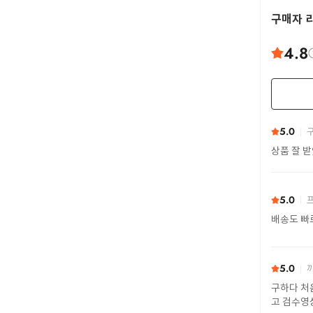
구매자 
4.8
5.0
구
상품 잘 
5.0
프
배송도 빠
5.0
까
구하다 처
고 검수영