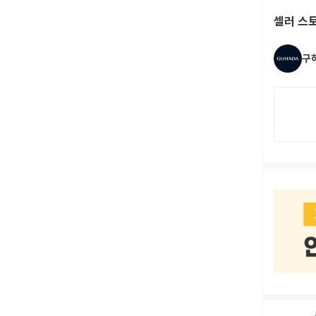
셀러 스
구