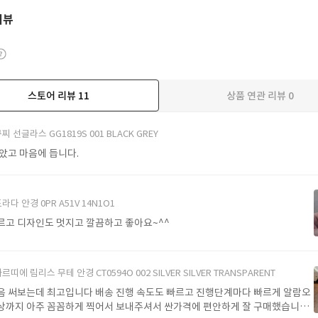
리뷰
스토어 리뷰
11
상품 연관 리뷰
0
더보기
찌 선글라스 GG1819S 001 BLACK GREY
받았고 마음에 듭니다.
라다 안경 0PR A51V 14N1O1
르고 디자인도 멋지고 깔끔하고 좋아요~^^
르띠에 림리스 무테 안경 CT0594O 002 SILVER SILVER TRANSPARENT
음 써보는데 최고입니다 배송 진행 속도도 빠르고 진행단계마다 빠르게 알람오
상까지 아주 꼼꼼하게 찍어서 보내주셔서 싼가격에 편안하게 잘 구매했습니다.