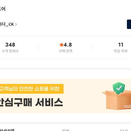
토어
하다_CK
348
4.8
11
누적 판매수
구매 만족
작성 리뷰