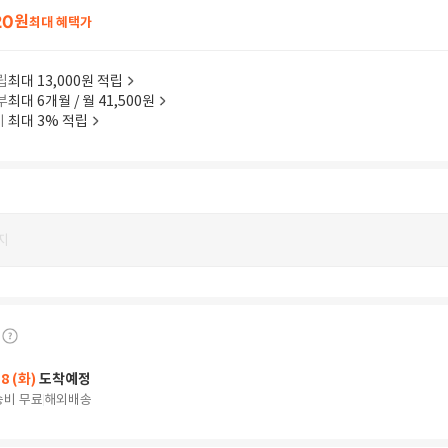
20
원
최대 혜택가
립
최대 13,000원 적립
부
최대 6개월 / 월 41,500원
이
최대 3% 적립
지
18 (화)
도착예정
송비 무료
해외배송