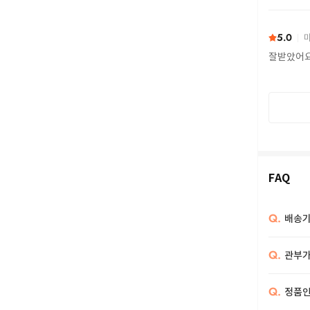
또 구하다
5.0
마
잘받았어
FAQ
Q.
배송기
Q.
관부가
Q.
정품인