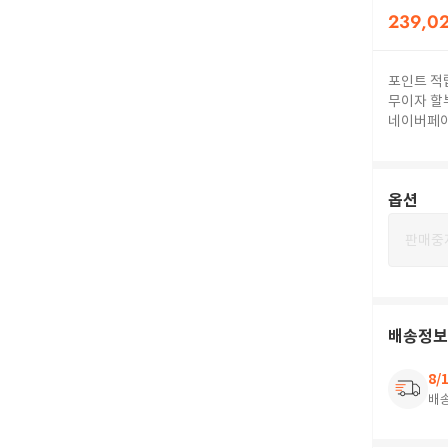
239,0
포인트 적
무이자 할
네이버페
옵션
판매중
배송정보
8/
배