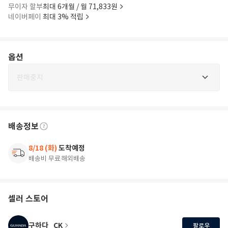
무이자 할부
최대 6개월 / 월 71,833원
네이버페이
최대 3% 적립
옵션
판매중지
배송정보
8/18 (화)
도착예정
배송비 무료
해외배송
셀러 스토어
구하다_CK
팔로우