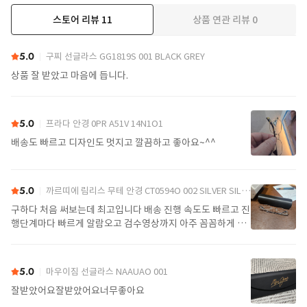
스토어 리뷰
11
상품 연관 리뷰
0
더보기
5.0
구찌 선글라스 GG1819S 001 BLACK GREY
상품 잘 받았고 마음에 듭니다.
5.0
프라다 안경 0PR A51V 14N1O1
배송도 빠르고 디자인도 멋지고 깔끔하고 좋아요~^^
5.0
까르띠에 림리스 무테 안경 CT0594O 002 SILVER SILVER TRANSPARENT
구하다 처음 써보는데 최고입니다 배송 진행 속도도 빠르고 진
행단계마다 빠르게 알람오고 검수영상까지 아주 꼼꼼하게 찍
어서 보내주셔서 싼가격에 편안하게 잘 구매했습니다. 또 구하
다에서 구매할게요
5.0
마우이짐 선글라스 NAAUAO 001
잘받았어요잘받았어요너무좋아요