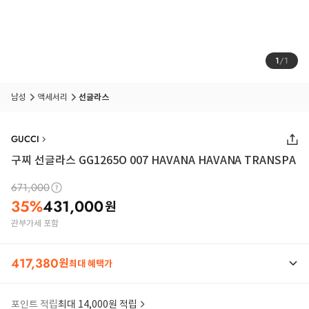
1
/
1
남성
액세서리
선글라스
GUCCI
구찌 선글라스 GG1265O 007 HAVANA HAVANA TRANSPA
671,000
35
%
431,000
원
관부가세 포함
417,380
원
최대 혜택가
포인트 적립
최대 14,000원 적립