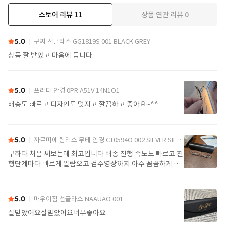
스토어 리뷰
11
상품 연관 리뷰
0
더보기
5.0
구찌 선글라스 GG1819S 001 BLACK GREY
상품 잘 받았고 마음에 듭니다.
5.0
프라다 안경 0PR A51V 14N1O1
배송도 빠르고 디자인도 멋지고 깔끔하고 좋아요~^^
5.0
까르띠에 림리스 무테 안경 CT0594O 002 SILVER SILVER TRANSPARENT
구하다 처음 써보는데 최고입니다 배송 진행 속도도 빠르고 진
행단계마다 빠르게 알람오고 검수영상까지 아주 꼼꼼하게 찍
어서 보내주셔서 싼가격에 편안하게 잘 구매했습니다. 또 구하
다에서 구매할게요
5.0
마우이짐 선글라스 NAAUAO 001
잘받았어요잘받았어요너무좋아요