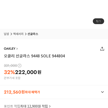
1
/
1
남성
액세서리
선글라스
OAKLEY
오클리 선글라스 9448 SOLE 944804
331,000
32
%
222,000
원
관부가세 포함
212,560
원
최대 혜택가
포인트 적립
최대 12,900원 적립