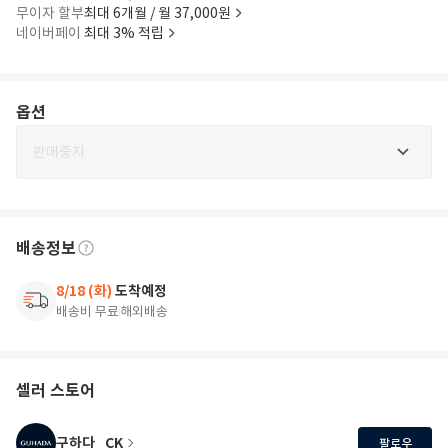
무이자 할부
최대 6개월 / 월 37,000원
네이버페이
최대 3% 적립
옵션
판매중지
배송정보
8/18 (화)
도착예정
배송비 무료
해외배송
셀러 스토어
구하다_CK
팔로우