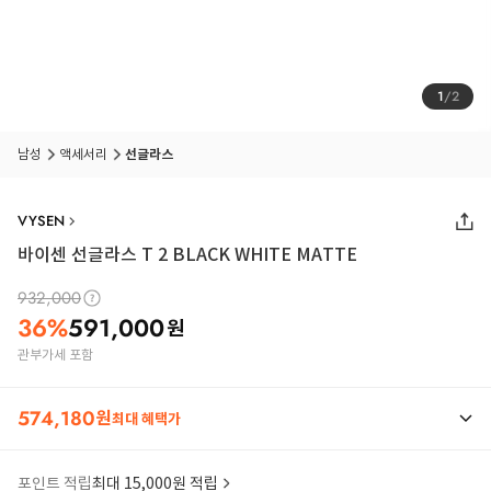
1
/
2
남성
액세서리
선글라스
VYSEN
바이센 선글라스 T 2 BLACK WHITE MATTE
932,000
36
%
591,000
원
관부가세 포함
574,180
원
최대 혜택가
포인트 적립
최대 15,000원 적립