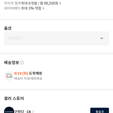
무이자 할부
최대 6개월 / 월 98,500원
네이버페이
최대 3% 적립
옵션
판매중지
배송정보
8/18 (화)
도착예정
배송비 무료
해외배송
셀러 스토어
구하다_CK
팔로우