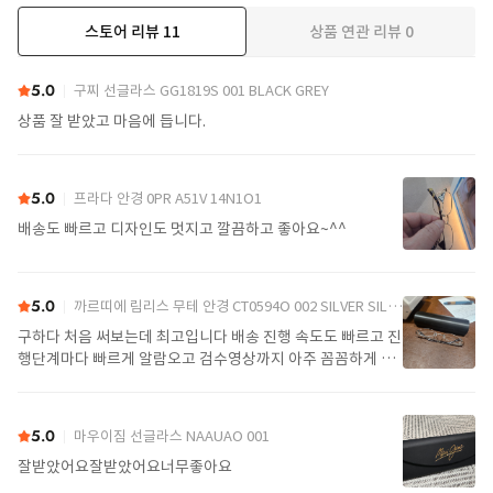
스토어 리뷰
11
상품 연관 리뷰
0
더보기
5.0
구찌 선글라스 GG1819S 001 BLACK GREY
상품 잘 받았고 마음에 듭니다.
5.0
프라다 안경 0PR A51V 14N1O1
배송도 빠르고 디자인도 멋지고 깔끔하고 좋아요~^^
5.0
까르띠에 림리스 무테 안경 CT0594O 002 SILVER SILVER TRANSPARENT
구하다 처음 써보는데 최고입니다 배송 진행 속도도 빠르고 진
행단계마다 빠르게 알람오고 검수영상까지 아주 꼼꼼하게 찍
어서 보내주셔서 싼가격에 편안하게 잘 구매했습니다. 또 구하
다에서 구매할게요
5.0
마우이짐 선글라스 NAAUAO 001
잘받았어요잘받았어요너무좋아요