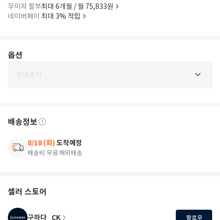
무이자 할부
최대 6개월 / 월 75,833원
네이버페이
최대 3% 적립
옵션
판매중지
배송정보
8/18 (화)
도착예정
배송비 무료
해외배송
셀러 스토어
구하다_CK
팔로우