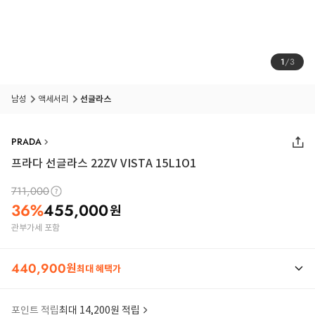
1
/
3
남성
액세서리
선글라스
PRADA
프라다 선글라스 22ZV VISTA 15L1O1
711,000
36
%
455,000
원
관부가세 포함
440,900
원
최대 혜택가
포인트 적립
최대 14,200원 적립