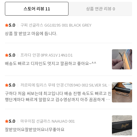
스토어 리뷰
11
상품 연관 리뷰
0
더보기
5.0
구찌 선글라스 GG1819S 001 BLACK GREY
상품 잘 받았고 마음에 듭니다.
5.0
프라다 안경 0PR A51V 14N1O1
배송도 빠르고 디자인도 멋지고 깔끔하고 좋아요~^^
5.0
까르띠에 림리스 무테 안경 CT0594O 002 SILVER SILVER TRANSPARENT
구하다 처음 써보는데 최고입니다 배송 진행 속도도 빠르고 진
행단계마다 빠르게 알람오고 검수영상까지 아주 꼼꼼하게 찍
어서 보내주셔서 싼가격에 편안하게 잘 구매했습니다. 또 구하
다에서 구매할게요
5.0
마우이짐 선글라스 NAAUAO 001
잘받았어요잘받았어요너무좋아요