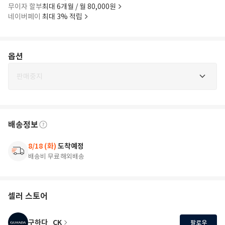
무이자 할부
최대 6개월 / 월 80,000원
네이버페이
최대 3% 적립
옵션
판매중지
배송정보
8/18 (화)
도착예정
배송비 무료
해외배송
셀러 스토어
구하다_CK
팔로우