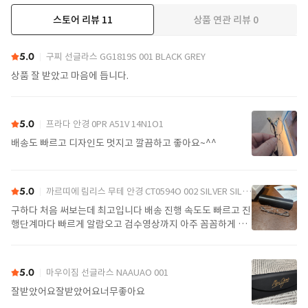
스토어 리뷰
11
상품 연관 리뷰
0
더보기
5.0
구찌 선글라스 GG1819S 001 BLACK GREY
상품 잘 받았고 마음에 듭니다.
5.0
프라다 안경 0PR A51V 14N1O1
배송도 빠르고 디자인도 멋지고 깔끔하고 좋아요~^^
5.0
까르띠에 림리스 무테 안경 CT0594O 002 SILVER SILVER TRANSPARENT
구하다 처음 써보는데 최고입니다 배송 진행 속도도 빠르고 진
행단계마다 빠르게 알람오고 검수영상까지 아주 꼼꼼하게 찍
어서 보내주셔서 싼가격에 편안하게 잘 구매했습니다. 또 구하
다에서 구매할게요
5.0
마우이짐 선글라스 NAAUAO 001
잘받았어요잘받았어요너무좋아요