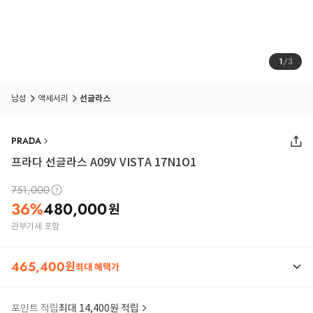
1
/
3
남성
액세서리
선글라스
PRADA
프라다 선글라스 A09V VISTA 17N1O1
751,000
36
%
480,000
원
관부가세 포함
465,400
원
최대 혜택가
포인트 적립
최대 14,400원 적립