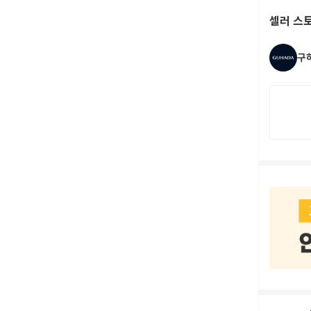
셀러 스
구