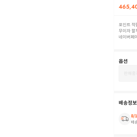
465,4
포인트 적
무이자 할
네이버페
옵션
판매중
배송정보
8/
배