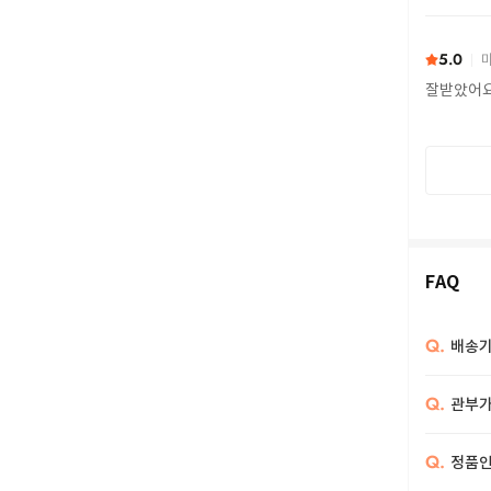
또 구하다
5.0
마
잘받았어
FAQ
Q.
배송기
Q.
관부가
Q.
정품인