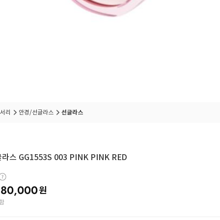
서리
안경/선글라스
선글라스
스 GG1553S 003 PINK PINK RED
80,000
원
함