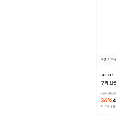
여성
액세
GUCCI
구찌 선글라
751,000
36
%
4
관부가세 포