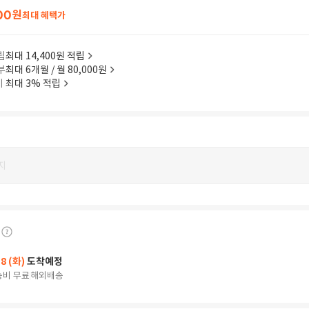
00
원
최대 혜택가
립
최대 14,400원 적립
부
최대 6개월 / 월 80,000원
이
최대 3% 적립
지
18 (화)
도착예정
송비 무료
해외배송