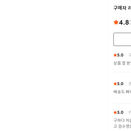
구매자 
4.8
5.0
구
상품 잘 
5.0
프
배송도 빠
5.0
까
구하다 처
고 검수영