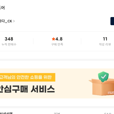
토어
하다_CK
348
4.8
11
누적 판매수
구매 만족
작성 리뷰