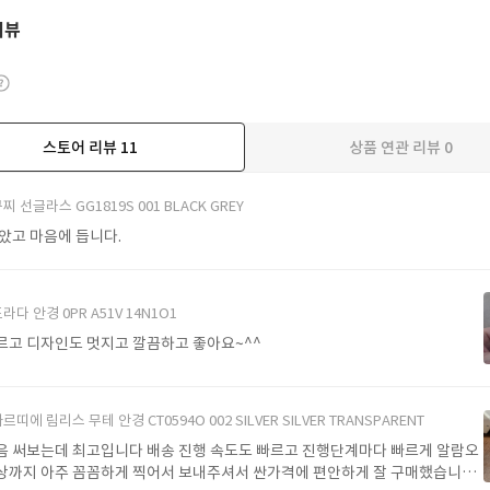
리뷰
스토어 리뷰
11
상품 연관 리뷰
0
더보기
찌 선글라스 GG1819S 001 BLACK GREY
받았고 마음에 듭니다.
라다 안경 0PR A51V 14N1O1
르고 디자인도 멋지고 깔끔하고 좋아요~^^
르띠에 림리스 무테 안경 CT0594O 002 SILVER SILVER TRANSPARENT
음 써보는데 최고입니다 배송 진행 속도도 빠르고 진행단계마다 빠르게 알람오
상까지 아주 꼼꼼하게 찍어서 보내주셔서 싼가격에 편안하게 잘 구매했습니다.