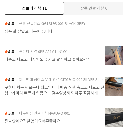
스토어 리뷰
11
상품 연관 리뷰
0
더보기
5.0
구찌 선글라스 GG1819S 001 BLACK GREY
상품 잘 받았고 마음에 듭니다.
5.0
프라다 안경 0PR A51V 14N1O1
배송도 빠르고 디자인도 멋지고 깔끔하고 좋아요~^^
5.0
까르띠에 림리스 무테 안경 CT0594O 002 SILVER SILVER TRANSPARENT
구하다 처음 써보는데 최고입니다 배송 진행 속도도 빠르고 진
행단계마다 빠르게 알람오고 검수영상까지 아주 꼼꼼하게 찍
어서 보내주셔서 싼가격에 편안하게 잘 구매했습니다. 또 구하
다에서 구매할게요
5.0
마우이짐 선글라스 NAAUAO 001
잘받았어요잘받았어요너무좋아요