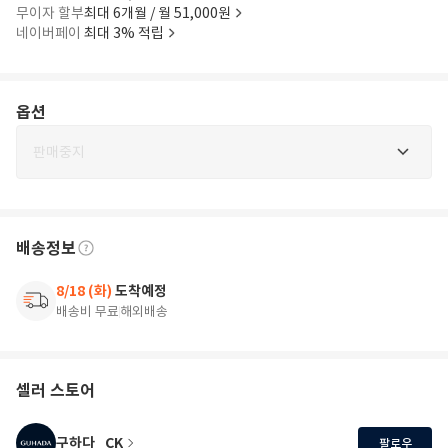
무이자 할부
최대 6개월 / 월 51,000원
네이버페이
최대 3% 적립
옵션
판매중지
배송정보
8/18 (화)
도착예정
배송비 무료
해외배송
셀러 스토어
구하다_CK
팔로우