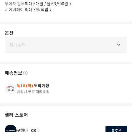
무이자 할부
최대 6개월 / 월 63,500원
네이버페이
최대 3% 적립
옵션
판매중지
배송정보
8/18 (화)
도착예정
배송비 무료
해외배송
셀러 스토어
구하다_CK
팔로우