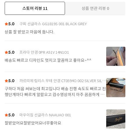
스토어 리뷰
11
상품 연관 리뷰
0
더보기
5.0
구찌 선글라스 GG1819S 001 BLACK GREY
상품 잘 받았고 마음에 듭니다.
5.0
프라다 안경 0PR A51V 14N1O1
배송도 빠르고 디자인도 멋지고 깔끔하고 좋아요~^^
5.0
까르띠에 림리스 무테 안경 CT0594O 002 SILVER SILVER TRANSPARENT
구하다 처음 써보는데 최고입니다 배송 진행 속도도 빠르고 진
행단계마다 빠르게 알람오고 검수영상까지 아주 꼼꼼하게 찍
어서 보내주셔서 싼가격에 편안하게 잘 구매했습니다. 또 구하
다에서 구매할게요
5.0
마우이짐 선글라스 NAAUAO 001
잘받았어요잘받았어요너무좋아요