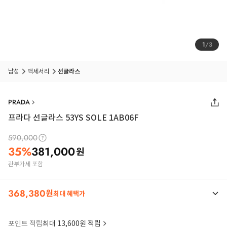
1
/
3
남성
액세서리
선글라스
PRADA
프라다 선글라스 53YS SOLE 1AB06F
590,000
35
%
381,000
원
관부가세 포함
368,380
원
최대 혜택가
포인트 적립
최대 13,600원 적립