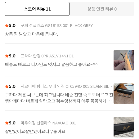
스토어 리뷰
11
상품 연관 리뷰
0
더보기
5.0
구찌 선글라스 GG1819S 001 BLACK GREY
상품 잘 받았고 마음에 듭니다.
5.0
프라다 안경 0PR A51V 14N1O1
배송도 빠르고 디자인도 멋지고 깔끔하고 좋아요~^^
5.0
까르띠에 림리스 무테 안경 CT0594O 002 SILVER SILVER TRANSPARENT
구하다 처음 써보는데 최고입니다 배송 진행 속도도 빠르고 진
행단계마다 빠르게 알람오고 검수영상까지 아주 꼼꼼하게 찍
어서 보내주셔서 싼가격에 편안하게 잘 구매했습니다. 또 구하
다에서 구매할게요
5.0
마우이짐 선글라스 NAAUAO 001
잘받았어요잘받았어요너무좋아요