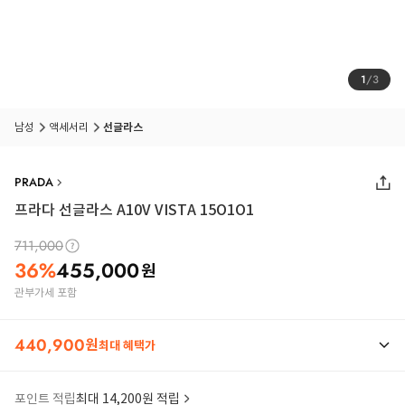
1
/
3
남성
액세서리
선글라스
PRADA
프라다 선글라스 A10V VISTA 15O1O1
711,000
36
%
455,000
원
관부가세 포함
440,900
원
최대 혜택가
포인트 적립
최대 14,200원 적립