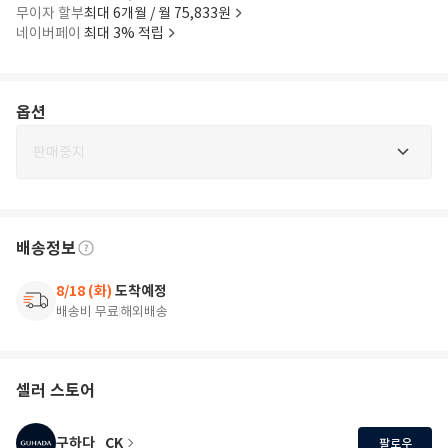
무이자 할부
최대 6개월 / 월 75,833원
네이버페이
최대 3% 적립
옵션
판매중지
배송정보
8/18 (화)
도착예정
배송비 무료
해외배송
셀러 스토어
구하다_CK
팔로우