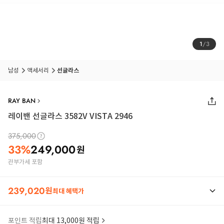
1
/
3
남성
액세서리
선글라스
RAY BAN
레이밴 선글라스 3582V VISTA 2946
375,000
33
%
249,000
원
관부가세 포함
239,020
원
최대 혜택가
포인트 적립
최대 13,000원 적립