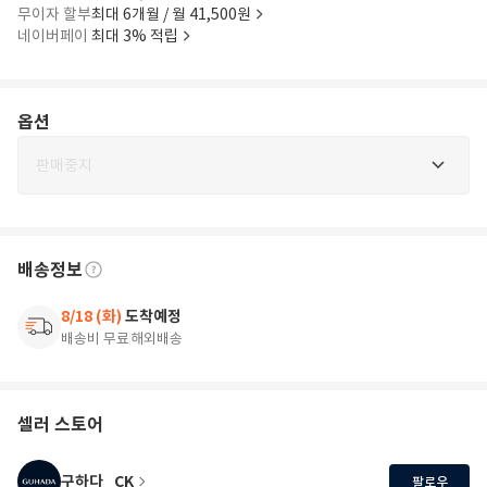
무이자 할부
최대 6개월 / 월 41,500원
네이버페이
최대 3% 적립
옵션
판매중지
배송정보
8/18 (화)
도착예정
배송비 무료
해외배송
셀러 스토어
구하다_CK
팔로우