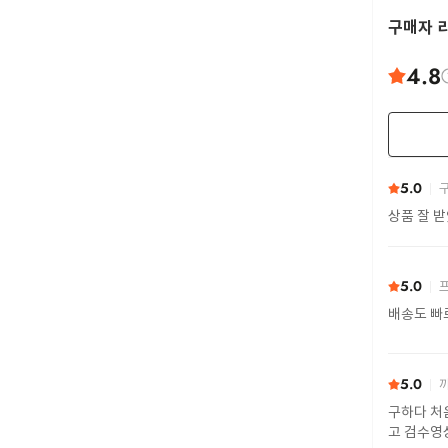
구매자 
4.8
5.0
구
상품 잘 
5.0
프
배송도 빠
5.0
까
구하다 처
고 검수영