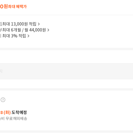
20
원
최대 혜택가
립
최대 13,000원 적립
부
최대 6개월 / 월 44,000원
이
최대 3% 적립
지
18 (화)
도착예정
송비 무료
해외배송