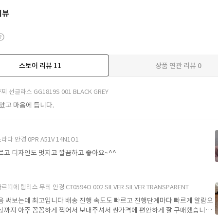
리뷰
스토어 리뷰
11
상품 연관 리뷰
0
더보기
찌 선글라스 GG1819S 001 BLACK GREY
받았고 마음에 듭니다.
라다 안경 0PR A51V 14N1O1
르고 디자인도 멋지고 깔끔하고 좋아요~^^
르띠에 림리스 무테 안경 CT0594O 002 SILVER SILVER TRANSPARENT
음 써보는데 최고입니다 배송 진행 속도도 빠르고 진행단계마다 빠르게 알람오
상까지 아주 꼼꼼하게 찍어서 보내주셔서 싼가격에 편안하게 잘 구매했습니다.