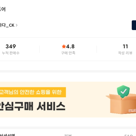
토어
하다_CK
349
4.8
11
누적 판매수
구매 만족
작성 리뷰