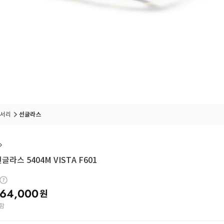
서리
선글라스
글라스 5404M VISTA F601
64,000
원
함