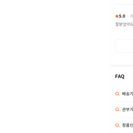
또 구하다
5.0
마
잘받았어
FAQ
Q.
배송기
Q.
관부가
Q.
정품인