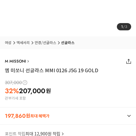
1
/
3
여성
액세서리
안경/선글라스
선글라스
M MISSONI
엠 미쏘니 선글라스 MMI 0126 J5G 19 GOLD
307,000
32
%
207,000
원
관부가세 포함
197,860
원
최대 혜택가
포인트 적립
최대 12,900원 적립