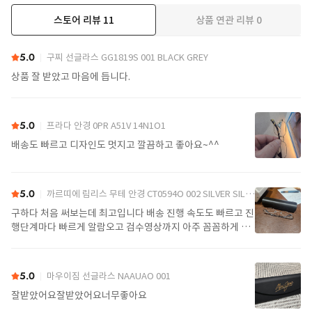
스토어 리뷰
11
상품 연관 리뷰
0
더보기
5.0
구찌 선글라스 GG1819S 001 BLACK GREY
상품 잘 받았고 마음에 듭니다.
5.0
프라다 안경 0PR A51V 14N1O1
배송도 빠르고 디자인도 멋지고 깔끔하고 좋아요~^^
5.0
까르띠에 림리스 무테 안경 CT0594O 002 SILVER SILVER TRANSPARENT
구하다 처음 써보는데 최고입니다 배송 진행 속도도 빠르고 진
행단계마다 빠르게 알람오고 검수영상까지 아주 꼼꼼하게 찍
어서 보내주셔서 싼가격에 편안하게 잘 구매했습니다. 또 구하
다에서 구매할게요
5.0
마우이짐 선글라스 NAAUAO 001
잘받았어요잘받았어요너무좋아요