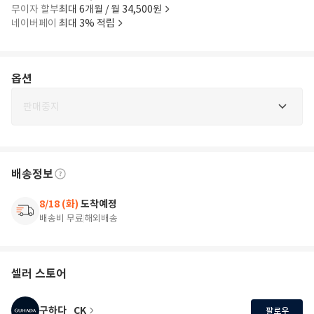
무이자 할부
최대 6개월 / 월 34,500원
네이버페이
최대 3% 적립
옵션
판매중지
배송정보
8/18 (화)
도착예정
배송비 무료
해외배송
셀러 스토어
구하다_CK
팔로우