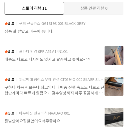
스토어 리뷰
11
상품 연관 리뷰
0
더보기
5.0
구찌 선글라스 GG1819S 001 BLACK GREY
상품 잘 받았고 마음에 듭니다.
5.0
프라다 안경 0PR A51V 14N1O1
배송도 빠르고 디자인도 멋지고 깔끔하고 좋아요~^^
5.0
까르띠에 림리스 무테 안경 CT0594O 002 SILVER SILVER TRANSPARENT
구하다 처음 써보는데 최고입니다 배송 진행 속도도 빠르고 진
행단계마다 빠르게 알람오고 검수영상까지 아주 꼼꼼하게 찍
어서 보내주셔서 싼가격에 편안하게 잘 구매했습니다. 또 구하
다에서 구매할게요
5.0
마우이짐 선글라스 NAAUAO 001
잘받았어요잘받았어요너무좋아요