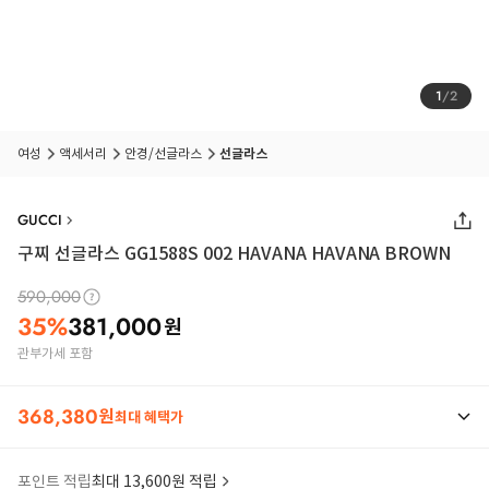
1
/
2
여성
액세서리
안경/선글라스
선글라스
GUCCI
구찌 선글라스 GG1588S 002 HAVANA HAVANA BROWN
590,000
35
%
381,000
원
관부가세 포함
368,380
원
최대 혜택가
포인트 적립
최대 13,600원 적립