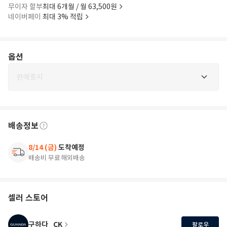
무이자 할부
최대 6개월 / 월 63,500원
네이버페이
최대 3% 적립
옵션
판매중지
배송정보
8/14 (금)
도착예정
배송비 무료
해외배송
셀러 스토어
구하다_CK
팔로우