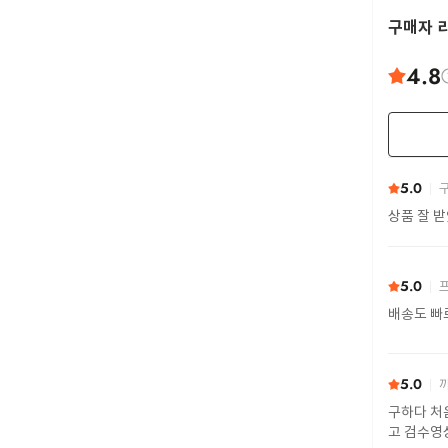
구매자 
4.8
5.0
구
상품 잘 
5.0
프
배송도 빠
5.0
까
구하다 처
고 검수영