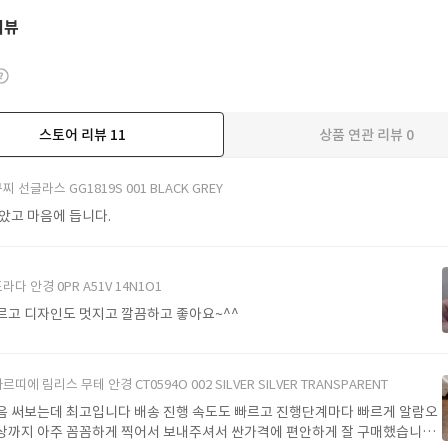
리뷰
스토어 리뷰
11
상품 연관 리뷰
0
더보기
찌 선글라스 GG1819S 001 BLACK GREY
받았고 마음에 듭니다.
라다 안경 0PR A51V 14N1O1
르고 디자인도 멋지고 깔끔하고 좋아요~^^
르띠에 림리스 무테 안경 CT0594O 002 SILVER SILVER TRANSPARENT
음 써보는데 최고입니다 배송 진행 속도도 빠르고 진행단계마다 빠르게 알람오
상까지 아주 꼼꼼하게 찍어서 보내주셔서 싼가격에 편안하게 잘 구매했습니다.