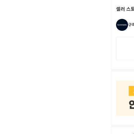
셀러 스
구