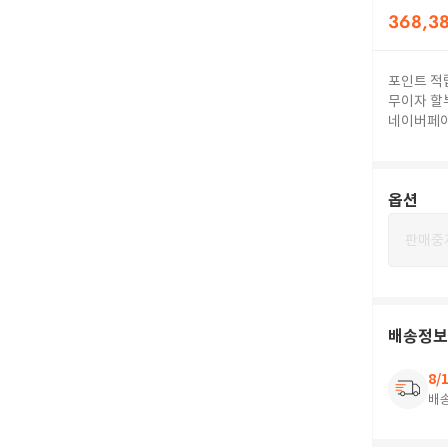
368,3
포인트 적
무이자 할
네이버페
옵션
판매중
배송정보
8/
배