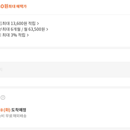
80
원
최대 혜택가
립
최대 13,600원 적립
부
최대 6개월 / 월 63,500원
이
최대 3% 적립
지
18 (화)
도착예정
송비 무료
해외배송