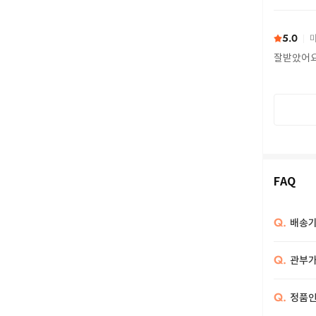
또 구하다
5.0
마
잘받았어
FAQ
Q.
배송기
Q.
관부가
Q.
정품인