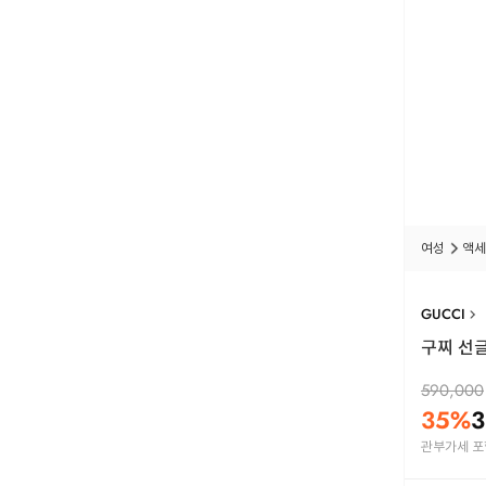
여성
액세
GUCCI
구찌 선글
590,000
35
%
3
관부가세 포