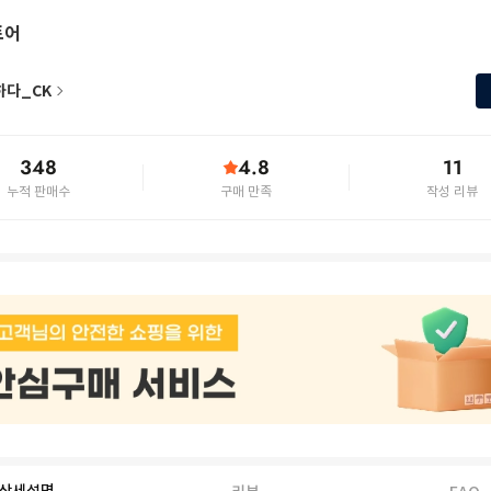
토어
하다_CK
348
4.8
11
누적 판매수
구매 만족
작성 리뷰