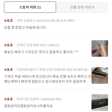
스토어 리뷰
11
상품 연관 리뷰
0
더보기
5.0
구찌 선글라스 GG1819S 001 BLACK GREY
상품 잘 받았고 마음에 듭니다.
5.0
프라다 안경 0PR A51V 14N1O1
배송도 빠르고 디자인도 멋지고 깔끔하고 좋아요~^^
5.0
까르띠에 림리스 무테 안경 CT0594O 002 SILVER SILVER TRANSPARENT
구하다 처음 써보는데 최고입니다 배송 진행 속도도 빠르고 진
행단계마다 빠르게 알람오고 검수영상까지 아주 꼼꼼하게 찍
어서 보내주셔서 싼가격에 편안하게 잘 구매했습니다. 또 구하
다에서 구매할게요
5.0
마우이짐 선글라스 NAAUAO 001
잘받았어요잘받았어요너무좋아요