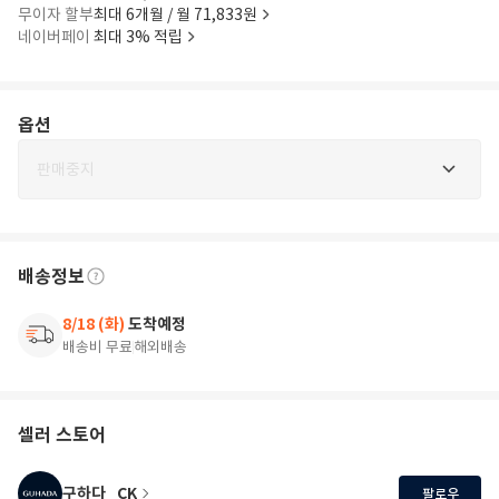
무이자 할부
최대 6개월 / 월 71,833원
네이버페이
최대 3% 적립
옵션
판매중지
배송정보
8/18 (화)
도착예정
배송비 무료
해외배송
셀러 스토어
구하다_CK
팔로우