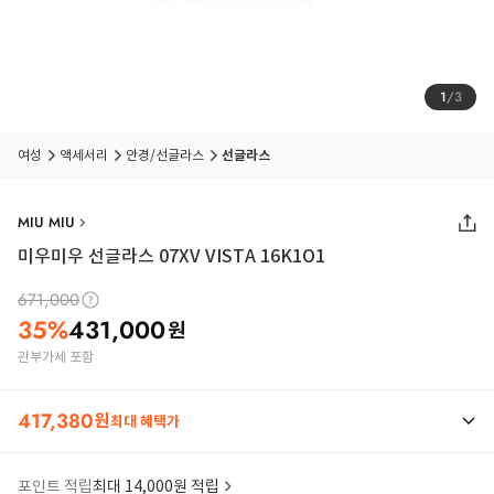
1
/
3
여성
액세서리
안경/선글라스
선글라스
MIU MIU
미우미우 선글라스 07XV VISTA 16K1O1
671,000
35
%
431,000
원
관부가세 포함
417,380
원
최대 혜택가
포인트 적립
최대 14,000원 적립