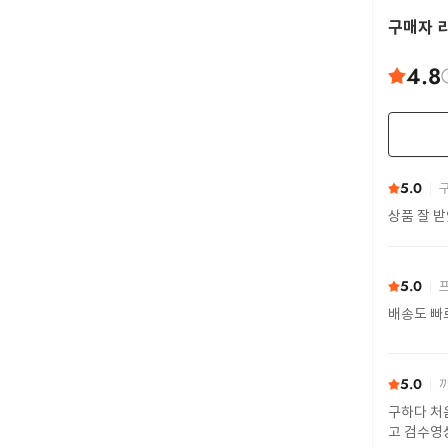
구매자 
4.8
5.0
구
상품 잘 
5.0
프
배송도 빠
5.0
까
구하다 처
고 검수영