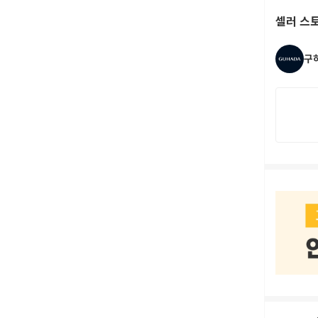
셀러 스
구