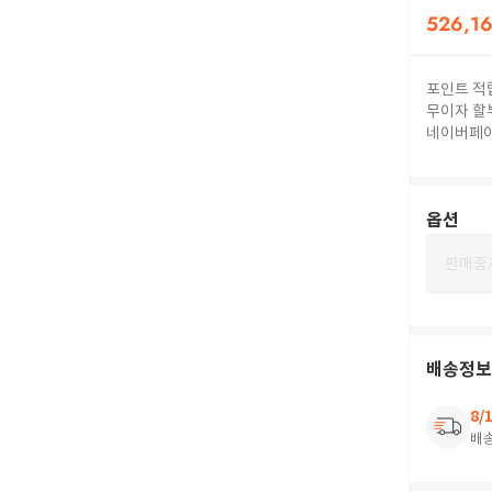
526,1
포인트 적
무이자 할
네이버페
옵션
판매중
배송정보
8/
배