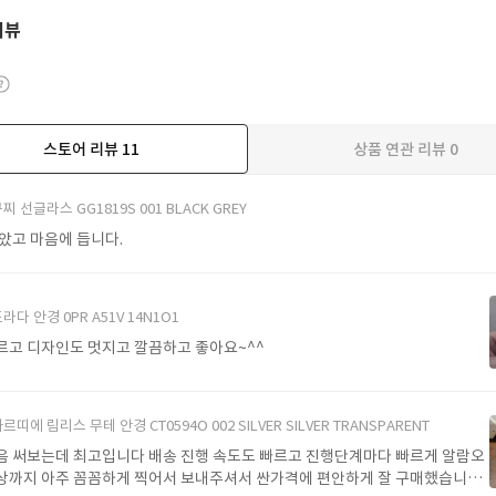
리뷰
스토어 리뷰
11
상품 연관 리뷰
0
더보기
찌 선글라스 GG1819S 001 BLACK GREY
받았고 마음에 듭니다.
라다 안경 0PR A51V 14N1O1
르고 디자인도 멋지고 깔끔하고 좋아요~^^
르띠에 림리스 무테 안경 CT0594O 002 SILVER SILVER TRANSPARENT
음 써보는데 최고입니다 배송 진행 속도도 빠르고 진행단계마다 빠르게 알람오
상까지 아주 꼼꼼하게 찍어서 보내주셔서 싼가격에 편안하게 잘 구매했습니다.