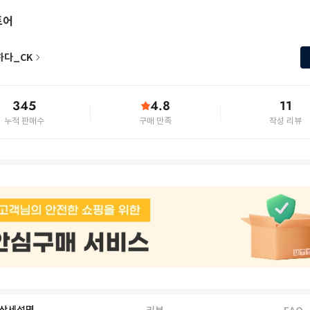
토어
하다_CK
345
4.8
11
누적 판매수
구매 만족
작성 리뷰