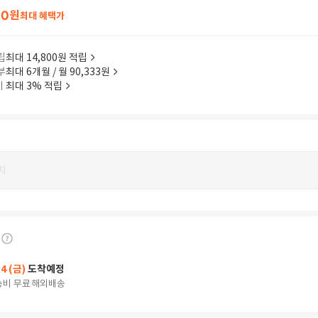
60
원
최대 혜택가
립
최대 14,800원 적립
부
최대 6개월 / 월 90,333원
이
최대 3% 적립
지
14 (금)
도착예정
송비 무료
해외배송