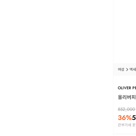
여성
액세
OLIVER P
올리버피플
852,000
36
%
5
관부가세 포