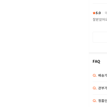
또 구하다
5.0
마
잘받았어
FAQ
Q.
배송기
Q.
관부가
Q.
정품인