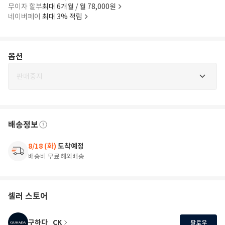
무이자 할부
최대 6개월 / 월 78,000원
네이버페이
최대 3% 적립
옵션
판매중지
배송정보
8/18 (화)
도착예정
배송비 무료
해외배송
셀러 스토어
구하다_CK
팔로우