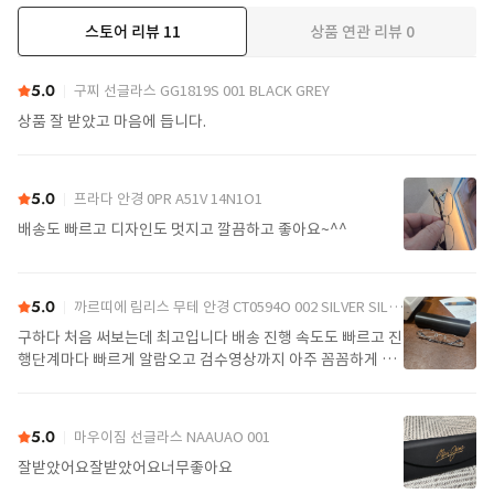
스토어 리뷰
11
상품 연관 리뷰
0
더보기
5.0
구찌 선글라스 GG1819S 001 BLACK GREY
상품 잘 받았고 마음에 듭니다.
5.0
프라다 안경 0PR A51V 14N1O1
배송도 빠르고 디자인도 멋지고 깔끔하고 좋아요~^^
5.0
까르띠에 림리스 무테 안경 CT0594O 002 SILVER SILVER TRANSPARENT
구하다 처음 써보는데 최고입니다 배송 진행 속도도 빠르고 진
행단계마다 빠르게 알람오고 검수영상까지 아주 꼼꼼하게 찍
어서 보내주셔서 싼가격에 편안하게 잘 구매했습니다. 또 구하
다에서 구매할게요
5.0
마우이짐 선글라스 NAAUAO 001
잘받았어요잘받았어요너무좋아요