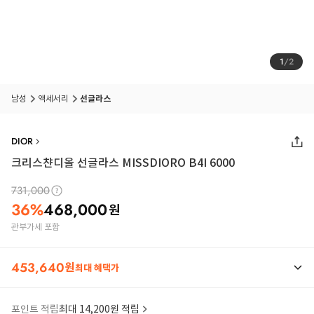
1
/
2
남성
액세서리
선글라스
DIOR
크리스챤디올 선글라스 MISSDIORO B4I 6000
731,000
36
%
468,000
원
관부가세 포함
453,640
원
최대 혜택가
포인트 적립
최대 14,200원 적립