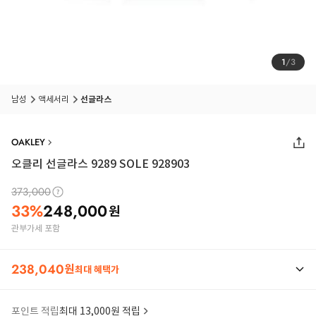
1
/
3
남성
액세서리
선글라스
OAKLEY
오클리 선글라스 9289 SOLE 928903
373,000
33
%
248,000
원
관부가세 포함
238,040
원
최대 혜택가
포인트 적립
최대 13,000원 적립