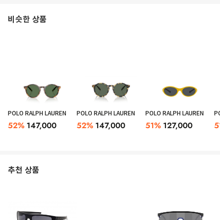
비슷한 상품
POLO RALPH LAUREN
POLO RALPH LAUREN
POLO RALPH LAUREN
P
52
%
147,000
52
%
147,000
51
%
127,000
5
추천 상품