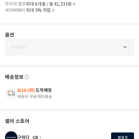
무이자 할부
최대 6개월 / 월 41,333원
네이버페이
최대 3% 적립
옵션
판매중지
배송정보
8/18 (화)
도착예정
배송비 무료
해외배송
셀러 스토어
구하다_CK
팔로우