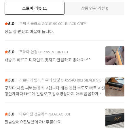
스토어 리뷰
11
상품 연관 리뷰
0
더보기
5.0
구찌 선글라스 GG1819S 001 BLACK GREY
상품 잘 받았고 마음에 듭니다.
5.0
프라다 안경 0PR A51V 14N1O1
배송도 빠르고 디자인도 멋지고 깔끔하고 좋아요~^^
5.0
까르띠에 림리스 무테 안경 CT0594O 002 SILVER SILVER TRANSPARENT
구하다 처음 써보는데 최고입니다 배송 진행 속도도 빠르고 진
행단계마다 빠르게 알람오고 검수영상까지 아주 꼼꼼하게 찍
어서 보내주셔서 싼가격에 편안하게 잘 구매했습니다. 또 구하
다에서 구매할게요
5.0
마우이짐 선글라스 NAAUAO 001
잘받았어요잘받았어요너무좋아요