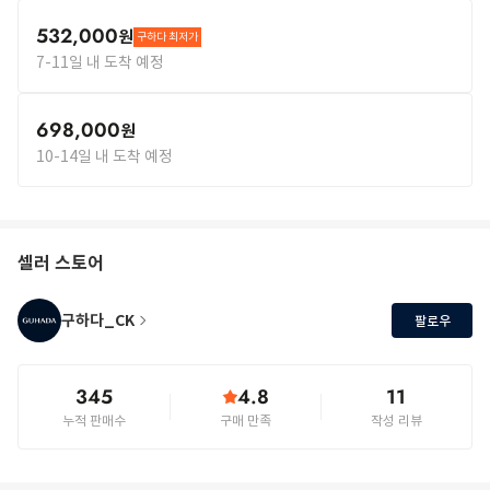
532,000
원
구하다 최저가
7-11일 내 도착 예정
698,000
원
10-14일 내 도착 예정
셀러 스토어
구하다_CK
팔로우
345
4.8
11
누적 판매수
구매 만족
작성 리뷰