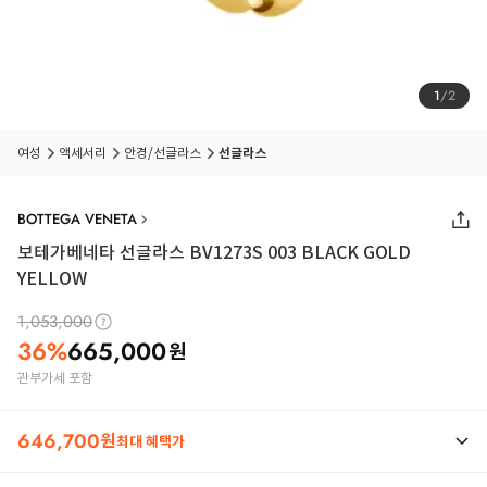
1
/
2
여성
액세서리
안경/선글라스
선글라스
BOTTEGA VENETA
보테가베네타 선글라스 BV1273S 003 BLACK GOLD
YELLOW
1,053,000
36
%
665,000
원
관부가세 포함
646,700
원
최대 혜택가