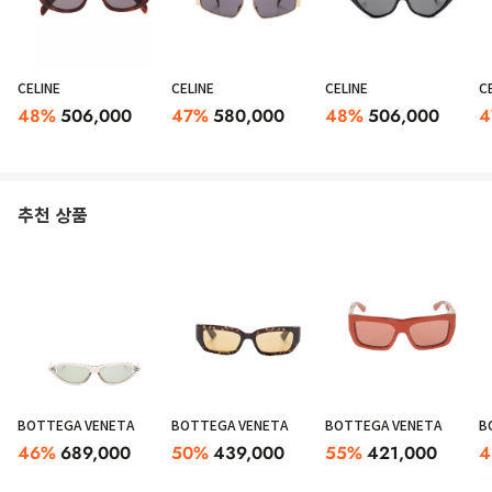
CELINE
CELINE
CELINE
C
48
%
506,000
47
%
580,000
48
%
506,000
4
추천 상품
BOTTEGA VENETA
BOTTEGA VENETA
BOTTEGA VENETA
B
46
%
689,000
50
%
439,000
55
%
421,000
4