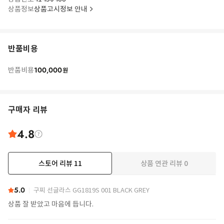
상품정보
상품고시정보 안내
반품비용
100,000
반품비용
원
구매자 리뷰
4.8
스토어 리뷰
11
상품 연관 리뷰
0
더보기
5.0
구찌 선글라스 GG1819S 001 BLACK GREY
상품 잘 받았고 마음에 듭니다.