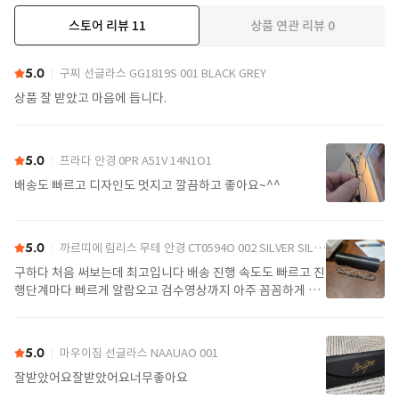
스토어 리뷰
11
상품 연관 리뷰
0
더보기
5.0
구찌 선글라스 GG1819S 001 BLACK GREY
상품 잘 받았고 마음에 듭니다.
5.0
프라다 안경 0PR A51V 14N1O1
배송도 빠르고 디자인도 멋지고 깔끔하고 좋아요~^^
5.0
까르띠에 림리스 무테 안경 CT0594O 002 SILVER SILVER TRANSPARENT
구하다 처음 써보는데 최고입니다 배송 진행 속도도 빠르고 진
행단계마다 빠르게 알람오고 검수영상까지 아주 꼼꼼하게 찍
어서 보내주셔서 싼가격에 편안하게 잘 구매했습니다. 또 구하
다에서 구매할게요
5.0
마우이짐 선글라스 NAAUAO 001
잘받았어요잘받았어요너무좋아요