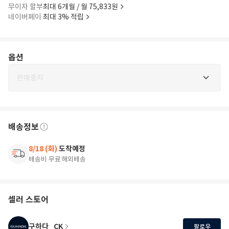
무이자 할부
최대 6개월 / 월 75,833원
네이버페이
최대 3% 적립
옵션
판매중지
배송정보
8/18 (화)
도착예정
배송비 무료
해외배송
셀러 스토어
구하다_CK
팔로우