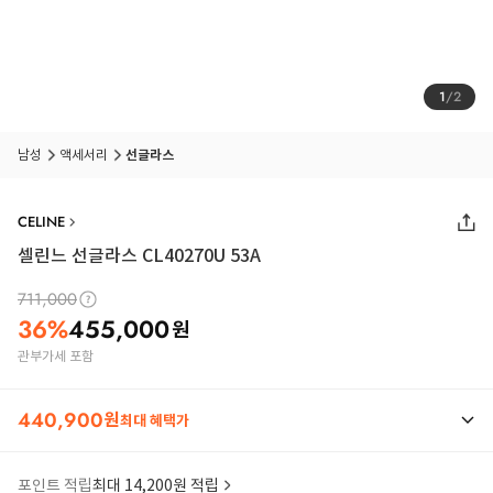
1
/
2
남성
액세서리
선글라스
CELINE
셀린느 선글라스 CL40270U 53A
711,000
36
%
455,000
원
관부가세 포함
440,900
원
최대 혜택가
포인트 적립
최대 14,200원 적립