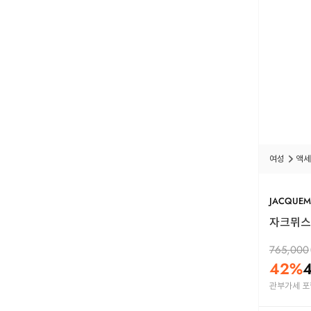
여성
액세
JACQUEM
자크뮈스 모
765,000
42
%
관부가세 포