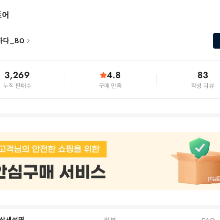
토어
하다_BO
3,269
4.8
83
누적 판매수
구매 만족
작성 리뷰