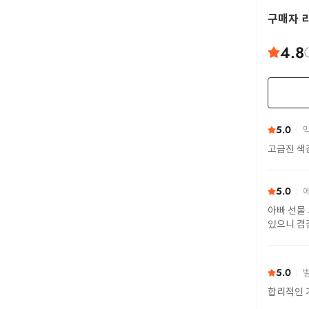
구매자 
4.8
5.0
막
고급진 색
5.0
에
아빠 선물
있으니 겹
5.0
벨
합리적인 