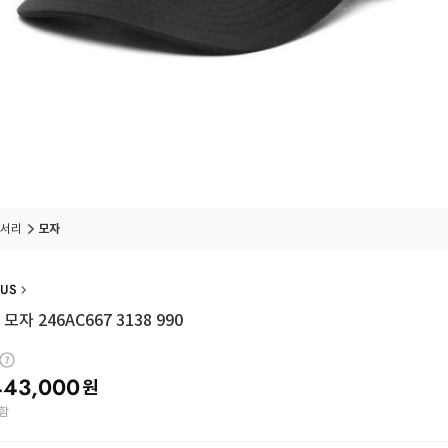
서리
모자
US
자 246AC667 3138 990
443,000
원
함