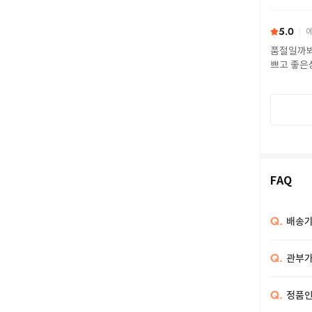
5.0
에
품절일까봐
쁘고 좋은
FAQ
Q.
배송기
Q.
관부가
Q.
정품인