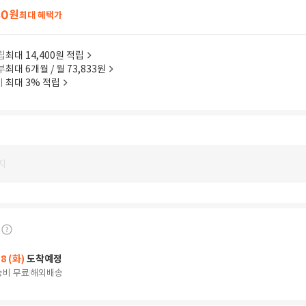
40
원
최대 혜택가
립
최대 14,400원 적립
부
최대 6개월 / 월 73,833원
이
최대 3% 적립
지
18 (화)
도착예정
송비 무료
해외배송