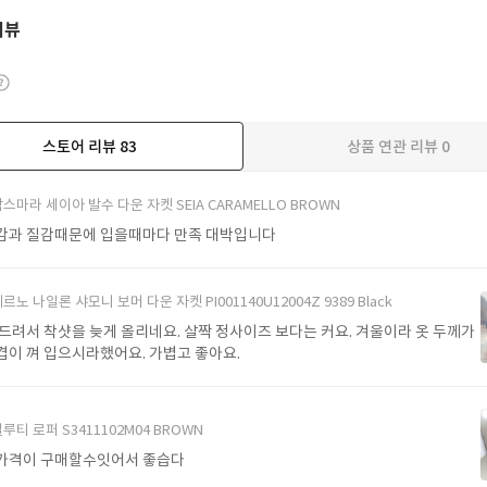
리뷰
스토어 리뷰
83
상품 연관 리뷰
0
더보기
스마라 세이아 발수 다운 자켓 SEIA CARAMELLO BROWN
감과 질감때문에 입을때마다 만족 대박입니다
르노 나일론 샤모니 보머 다운 자켓 PI001140U12004Z 9389 Black
 드려서 착샷을 늦게 올리네요. 살짝 정사이즈 보다는 커요. 겨울이라 옷 두께가
겹이 껴 입으시라했어요. 가볍고 좋아요.
루티 로퍼 S3411102M04 BROWN
가격이 구매할수잇어서 좋습다