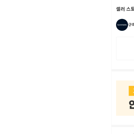
셀러 스
구