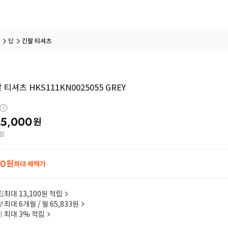
탑
긴팔 티셔츠
 티셔츠 HKS111KN0025055 GREY
5,000
원
함
00
원
최대 혜택가
립
최대 13,100원 적립
부
최대 6개월 / 월 65,833원
이
최대 3% 적립