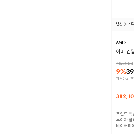
남성
의류
AMI
아미 긴팔
435,000
9
%
39
관부가세 포
382,1
포인트 적
무이자 할
네이버페