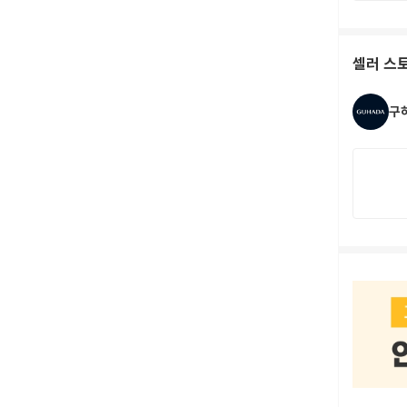
셀러 스
구