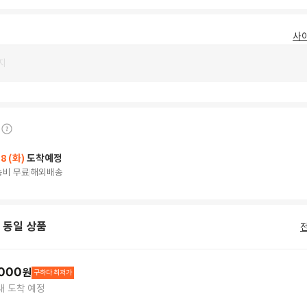
사
지
18 (화)
도착예정
송비 무료
해외배송
 동일 상품
000
원
구하다 최저가
 내 도착 예정