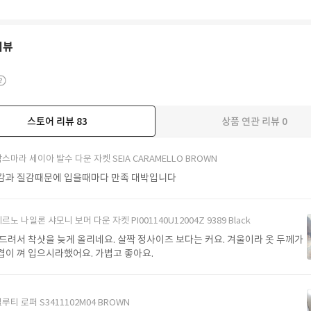
리뷰
스토어 리뷰
83
상품 연관 리뷰
0
더보기
스마라 세이아 발수 다운 자켓 SEIA CARAMELLO BROWN
감과 질감때문에 입을때마다 만족 대박입니다
르노 나일론 샤모니 보머 다운 자켓 PI001140U12004Z 9389 Black
 드려서 착샷을 늦게 올리네요. 살짝 정사이즈 보다는 커요. 겨울이라 옷 두께가
겹이 껴 입으시라했어요. 가볍고 좋아요.
루티 로퍼 S3411102M04 BROWN