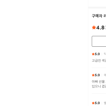
구매자 
4.8
5.0
막
고급진 색
5.0
에
아빠 선물
있으니 겹
5.0
벨