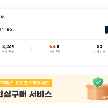
토어
하다_BO
3,269
4.8
83
누적 판매수
구매 만족
작성 리뷰