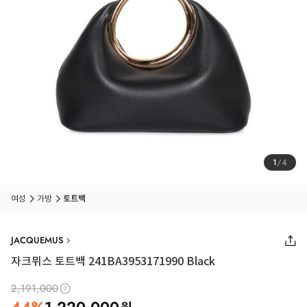
1
/
4
여성
가방
토트백
JACQUEMUS
자크뮈스 토트백 241BA3953171990 Black
2,191,000