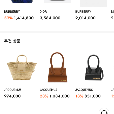
BURBERRY
DIOR
BURBERRY
B
59
%
1,414,800
3,584,000
2,014,000
2
추천 상품
Jacquemus’ Le Petit Calino black leather hobo bag featuring gold-tone
metal rigid round handles with embossed logo, internal magnetic buttons
JACQUEMUS
JACQUEMUS
JACQUEMUS
J
fastening and fabric lining. Size Type: Unique
974,000
23
%
1,034,000
18
%
851,000
1