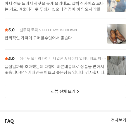
아빠 선물 드려서 착샷을 늦게 올리네요. 살짝 정사이즈 보다
는 커요. 겨울이라 옷 두께가 있으니 겹겹이 껴 입으시라했어
요. 가볍고 좋아요.
5.0
벨루티 로퍼 S3411102M04 BROWN
합리적인 가격이 구매할수잇어서 좋습다
5.0
에르노 울트라라이트 나일론 & 레이디 얼터너티브 퍼 케이프 PI002017D 12017Z 1985Chatilly Beige
품절일까봐 조마했는데 다행이 빠른배송으로 상품을 받아서
좋습니다!!^^ 기대만큼 이쁘고 좋은상품 입니다. 감사합니다.
리뷰 전체 보기
전체보기
FAQ