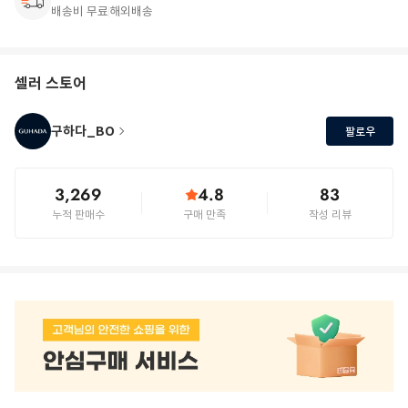
배송비 무료
해외배송
셀러 스토어
구하다_BO
팔로우
3,269
4.8
83
누적 판매수
구매 만족
작성 리뷰