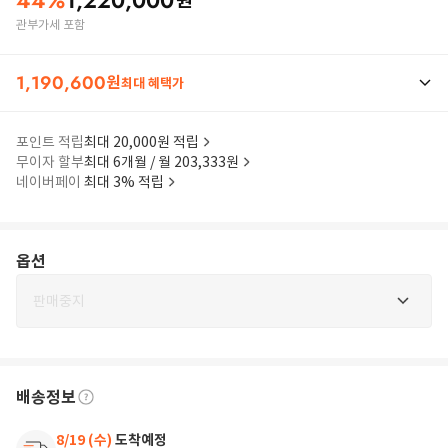
44
%
1,220,000
원
관부가세 포함
1,190,600
원
최대 혜택가
포인트 적립
최대 20,000원 적립
무이자 할부
최대 6개월 / 월 203,333원
네이버페이
최대 3% 적립
옵션
판매중지
배송정보
8/19 (수)
도착예정