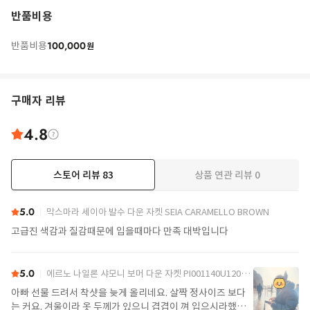
반품비용
100,000
반품비용
원
구매자 리뷰
4.8
스토어 리뷰
83
상품 연관 리뷰
0
더보기
5.0
막스마라 세이아 발수 다운 자켓 SEIA CARAMELLO BROWN
고급진 색감과 질감때문에 입을때마다 만족 대박입니다
5.0
에르노 나일론 샤모니 보머 다운 자켓 PI001140U12004Z 9389 Black
아빠 선물 드려서 착샷을 늦게 올리네요. 살짝 정사이즈 보다
는 커요. 겨울이라 옷 두께가 있으니 겹겹이 껴 입으시라했어