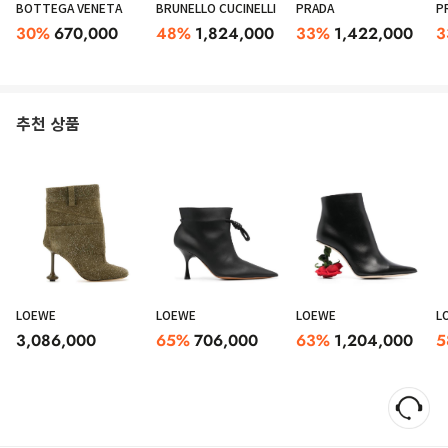
BOTTEGA VENETA
BRUNELLO CUCINELLI
PRADA
P
30
%
670,000
48
%
1,824,000
33
%
1,422,000
3
추천 상품
LOEWE
LOEWE
LOEWE
L
3,086,000
65
%
706,000
63
%
1,204,000
5