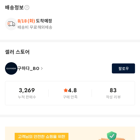
배송정보
8/18 (화)
도착예정
배송비 무료
해외배송
셀러 스토어
구하다_BO
팔로우
3,269
4.8
83
누적 판매수
구매 만족
작성 리뷰