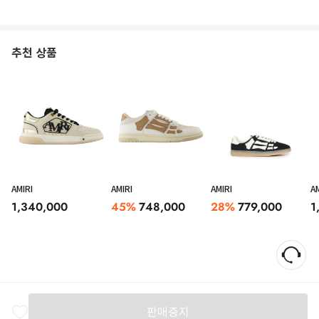
추천 상품
AMIRI
AMIRI
AMIRI
AM
1,340,000
45
%
748,000
28
%
779,000
1
Amiri’s Skel leather and suede low-top sneakers in shades of beige, white and
black featuring a round toe, front laces, logo on the tongue and on the back,
side bone-shaped patches and rubber sole with side logo. HEEL: 2.5
Centimetres Sole height: 1.5 Centimetres Size Type: Shoes Ita man
판매중지