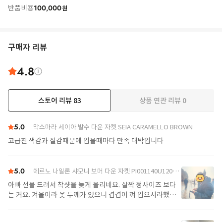
100,000
반품비용
원
구매자 리뷰
4.8
스토어 리뷰
83
상품 연관 리뷰
0
더보기
5.0
막스마라 세이아 발수 다운 자켓 SEIA CARAMELLO BROWN
고급진 색감과 질감때문에 입을때마다 만족 대박입니다
5.0
에르노 나일론 샤모니 보머 다운 자켓 PI001140U12004Z 9389 Black
아빠 선물 드려서 착샷을 늦게 올리네요. 살짝 정사이즈 보다
는 커요. 겨울이라 옷 두께가 있으니 겹겹이 껴 입으시라했어
요. 가볍고 좋아요.