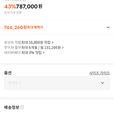
43
%
787,000
원
관부가세 포함
766,260
원
최대 혜택가
포인트 적립
최대 16,800원 적립
무이자 할부
최대 6개월 / 월 131,166원
네이버페이
최대 3% 적립
옵션
사이즈 가이드
판매중지
배송정보