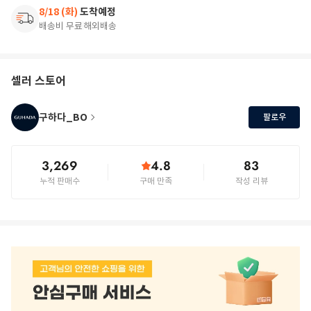
8/18 (화)
도착예정
배송비 무료
해외배송
셀러 스토어
구하다_BO
팔로우
3,269
4.8
83
누적 판매수
구매 만족
작성 리뷰