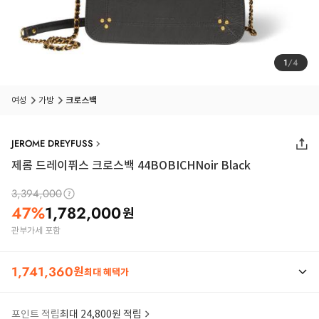
1
/
4
여성
가방
크로스백
JEROME DREYFUSS
제롬 드레이퓌스 크로스백 44BOBICHNoir Black
3,394,000
47
%
1,782,000
원
관부가세 포함
1,741,360
원
최대 혜택가
포인트 적립
최대 24,800원 적립