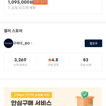
1,095,000
원
구하다 최저가
7-11일 내 도착 예정
셀러 스토어
구하다_BO
팔로우
3,269
4.8
83
누적 판매수
구매 만족
작성 리뷰