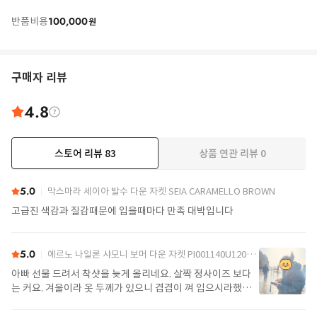
100,000
반품비용
원
구매자 리뷰
4.8
스토어 리뷰
83
상품 연관 리뷰
0
더보기
5.0
막스마라 세이아 발수 다운 자켓 SEIA CARAMELLO BROWN
고급진 색감과 질감때문에 입을때마다 만족 대박입니다
5.0
에르노 나일론 샤모니 보머 다운 자켓 PI001140U12004Z 9389 Black
아빠 선물 드려서 착샷을 늦게 올리네요. 살짝 정사이즈 보다
는 커요. 겨울이라 옷 두께가 있으니 겹겹이 껴 입으시라했어
요. 가볍고 좋아요.