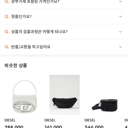
Q.
관부가세 포함된 가격인가요?
Q.
정품인가요?
Q.
상품의 검품과정은 어떻게 되나요?
Q.
반품/교환을 하고싶어요
비슷한 상품
DIESEL
DIESEL
DIESEL
D
288,000
161,000
546,000
4