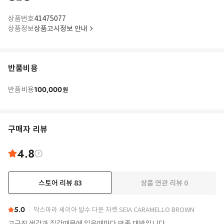
Grey/pink organic wool GG jacquard pattern knit scarf from GUCCI
featuring jacquard G monogram motif, fringed edge and lightweight
상품번호
41475077
construction. Conscious: This product contains organic wool where the
farming and manufacturing process restricts the use of chemicals,
상품정보
상품고시정보 안내
eliminates pesticides or artificial fertilisers and incorporates methods
that respect biodiversity and animal welfare, improve soil quality, and
reduce water consumption..
반품비용
100,000
반품비용
원
구매자 리뷰
4.8
스토어 리뷰
83
상품 연관 리뷰
0
더보기
5.0
막스마라 세이아 발수 다운 자켓 SEIA CARAMELLO BROWN
고급진 색감과 질감때문에 입을때마다 만족 대박입니다