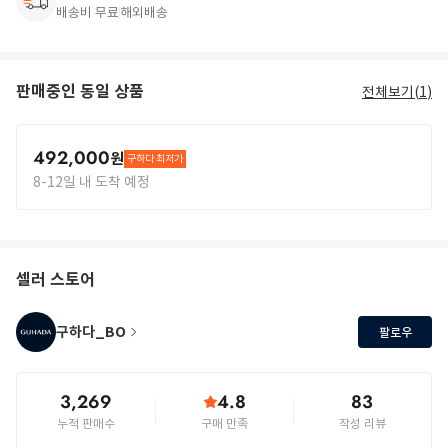
배송비 무료
해외배송
판매중인 동일 상품
전체보기(
1
)
492,000
원
구하다 최저가
8-12일 내 도착 예정
셀러 스토어
구하다_BO
팔로우
3,269
4.8
83
누적 판매수
구매 만족
작성 리뷰