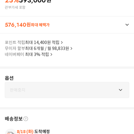
25
%
593,000
원
관부가세 포함
576,140
원
최대 혜택가
포인트 적립
최대 14,400원 적립
무이자 할부
최대 6개월 / 월 98,833원
네이버페이
최대 3% 적립
옵션
판매중지
배송정보
8/18 (화)
도착예정