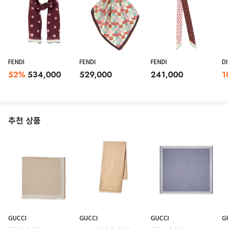
FENDI
FENDI
FENDI
D
52
%
534,000
529,000
241,000
1
추천 상품
GUCCI
GUCCI
GUCCI
G