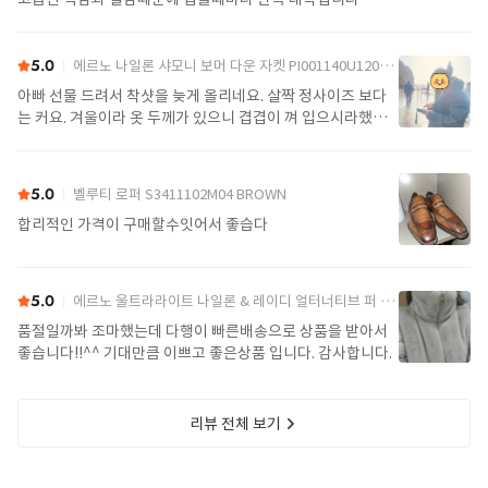
5.0
에르노 나일론 샤모니 보머 다운 자켓 PI001140U12004Z 9389 Black
아빠 선물 드려서 착샷을 늦게 올리네요. 살짝 정사이즈 보다
는 커요. 겨울이라 옷 두께가 있으니 겹겹이 껴 입으시라했어
요. 가볍고 좋아요.
5.0
벨루티 로퍼 S3411102M04 BROWN
합리적인 가격이 구매할수잇어서 좋습다
5.0
에르노 울트라라이트 나일론 & 레이디 얼터너티브 퍼 케이프 PI002017D 12017Z 1985Chatilly Beige
품절일까봐 조마했는데 다행이 빠른배송으로 상품을 받아서
좋습니다!!^^ 기대만큼 이쁘고 좋은상품 입니다. 감사합니다.
리뷰 전체 보기