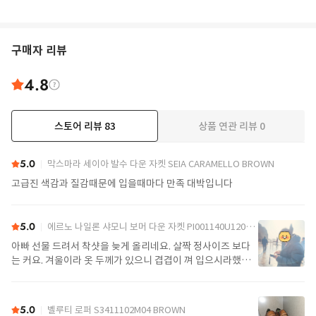
구매자 리뷰
4.8
스토어 리뷰
83
상품 연관 리뷰
0
더보기
5.0
막스마라 세이아 발수 다운 자켓 SEIA CARAMELLO BROWN
고급진 색감과 질감때문에 입을때마다 만족 대박입니다
5.0
에르노 나일론 샤모니 보머 다운 자켓 PI001140U12004Z 9389 Black
아빠 선물 드려서 착샷을 늦게 올리네요. 살짝 정사이즈 보다
는 커요. 겨울이라 옷 두께가 있으니 겹겹이 껴 입으시라했어
요. 가볍고 좋아요.
5.0
벨루티 로퍼 S3411102M04 BROWN