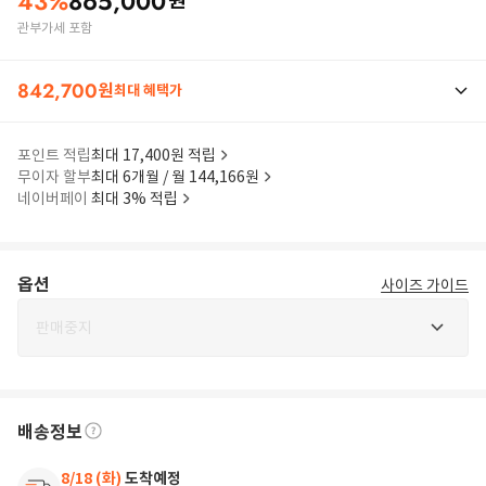
43
%
865,000
원
관부가세 포함
842,700
원
최대 혜택가
포인트 적립
최대 17,400원 적립
무이자 할부
최대 6개월 / 월 144,166원
네이버페이
최대 3% 적립
옵션
사이즈 가이드
판매중지
배송정보
8/18 (화)
도착예정