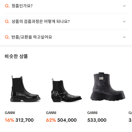
Q.
정품인가요?
Q.
상품의 검품과정은 어떻게 되나요?
Q.
반품/교환을 하고싶어요
Leather ankle boots with pointed toe, side zipper closure, and heels
비슷한 상품
GANNI
GANNI
GANNI
G
16
%
312,700
62
%
504,000
533,000
3