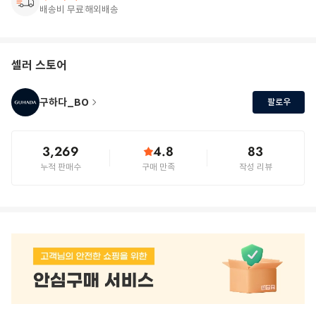
배송비 무료
해외배송
셀러 스토어
구하다_BO
팔로우
3,269
4.8
83
누적 판매수
구매 만족
작성 리뷰