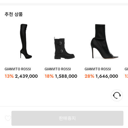
추천 상품
GIANVITO ROSSI
GIANVITO ROSSI
GIANVITO ROSSI
G
13
%
2,439,000
18
%
1,588,000
28
%
1,646,000
1
판매중지