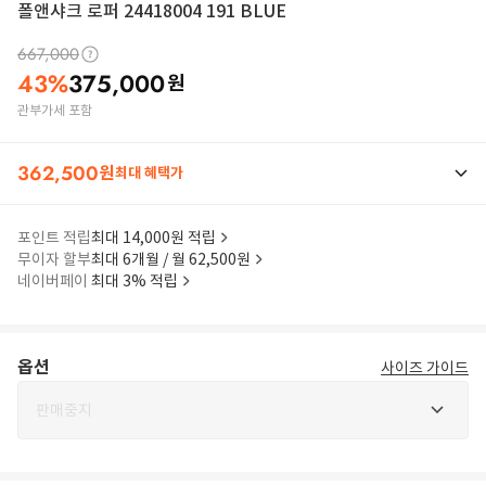
폴앤샤크 로퍼 24418004 191 BLUE
667,000
43
%
375,000
원
관부가세 포함
362,500
원
최대 혜택가
포인트 적립
최대 14,000원 적립
무이자 할부
최대 6개월 / 월 62,500원
네이버페이
최대 3% 적립
옵션
사이즈 가이드
판매중지