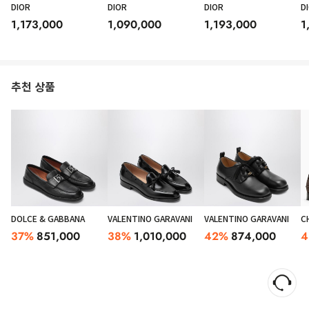
DIOR
DIOR
DIOR
D
1,173,000
1,090,000
1,193,000
1
추천 상품
DOLCE & GABBANA
VALENTINO GARAVANI
VALENTINO GARAVANI
C
37
%
851,000
38
%
1,010,000
42
%
874,000
4