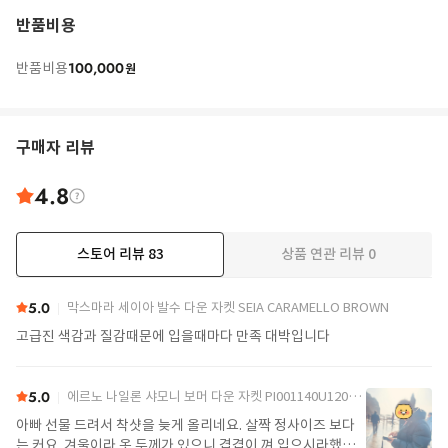
반품비용
100,000
반품비용
원
구매자 리뷰
4.8
스토어 리뷰
83
상품 연관 리뷰
0
더보기
5.0
막스마라 세이아 발수 다운 자켓 SEIA CARAMELLO BROWN
고급진 색감과 질감때문에 입을때마다 만족 대박입니다
5.0
에르노 나일론 샤모니 보머 다운 자켓 PI001140U12004Z 9389 Black
아빠 선물 드려서 착샷을 늦게 올리네요. 살짝 정사이즈 보다
는 커요. 겨울이라 옷 두께가 있으니 겹겹이 껴 입으시라했어