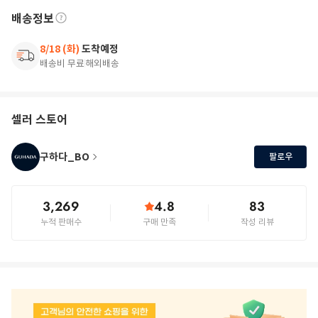
배송정보
8/18 (화)
도착예정
배송비 무료
해외배송
셀러 스토어
구하다_BO
팔로우
3,269
4.8
83
누적 판매수
구매 만족
작성 리뷰