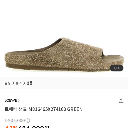
1
/
4
남성
슈즈
샌들
LOEWE
로에베 샌들 M816465X274160 GREEN
1,204,000