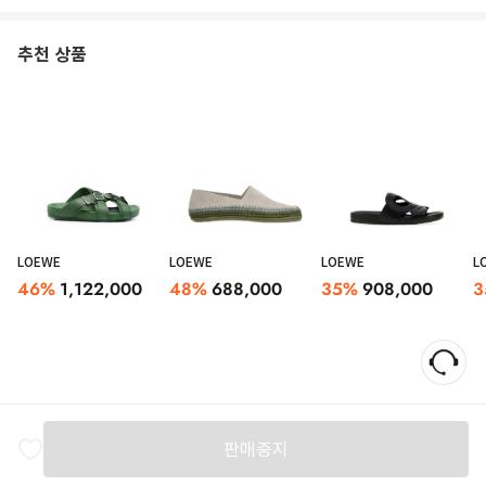
추천 상품
LOEWE
LOEWE
LOEWE
L
46
%
1,122,000
48
%
688,000
35
%
908,000
3
'Lago' sandals in brushed suede with tpu sole with embossed logo
판매중지