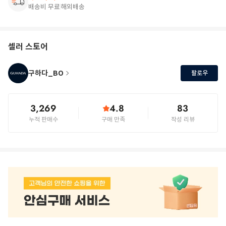
배송비 무료
해외배송
셀러 스토어
구하다_BO
팔로우
3,269
4.8
83
누적 판매수
구매 만족
작성 리뷰