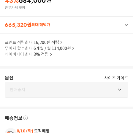
43
%
684,000
원
관부가세 포함
665,320
원
최대 혜택가
포인트 적립
최대 16,200원 적립
무이자 할부
최대 6개월 / 월 114,000원
네이버페이
최대 3% 적립
옵션
사이즈 가이드
판매중지
배송정보
8/18 (화)
도착예정