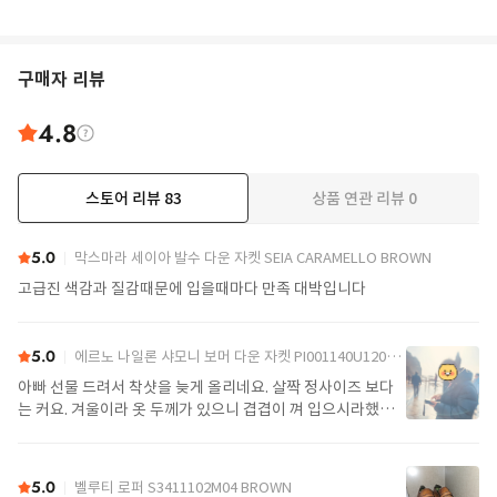
구매자 리뷰
4.8
스토어 리뷰
83
상품 연관 리뷰
0
더보기
5.0
막스마라 세이아 발수 다운 자켓 SEIA CARAMELLO BROWN
고급진 색감과 질감때문에 입을때마다 만족 대박입니다
5.0
에르노 나일론 샤모니 보머 다운 자켓 PI001140U12004Z 9389 Black
아빠 선물 드려서 착샷을 늦게 올리네요. 살짝 정사이즈 보다
는 커요. 겨울이라 옷 두께가 있으니 겹겹이 껴 입으시라했어
요. 가볍고 좋아요.
5.0
벨루티 로퍼 S3411102M04 BROWN