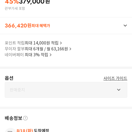
45
%
379,000
원
관부가세 포함
366,420
원
최대 혜택가
포인트 적립
최대 14,000원 적립
무이자 할부
최대 6개월 / 월 63,166원
네이버페이
최대 3% 적립
옵션
사이즈 가이드
판매중지
배송정보
8/18 (화)
도착예정