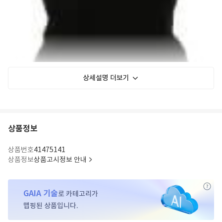
상세설명 더보기
상품정보
black, ribbed knit, square neckline, adjustable thin straps, gold-colored
logo plaque, straight hem
상품번호
41475141
상품정보
상품고시정보 안내
GAIA 기술
로 카테고리가
맵핑된 상품입니다.