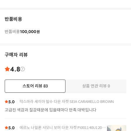
반품비용
100,000
반품비용
원
구매자 리뷰
4.8
스토어 리뷰
83
상품 연관 리뷰
0
더보기
5.0
막스마라 세이아 발수 다운 자켓 SEIA CARAMELLO BROWN
고급진 색감과 질감때문에 입을때마다 만족 대박입니다
5.0
에르노 나일론 샤모니 보머 다운 자켓 PI001140U12004Z 9389 Black