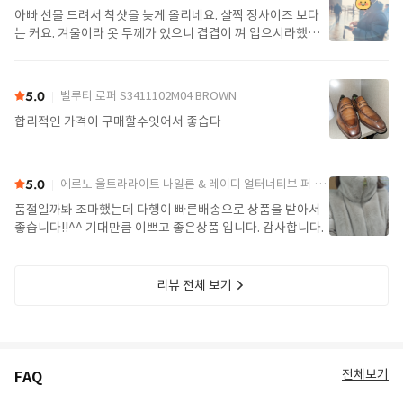
아빠 선물 드려서 착샷을 늦게 올리네요. 살짝 정사이즈 보다
는 커요. 겨울이라 옷 두께가 있으니 겹겹이 껴 입으시라했어
요. 가볍고 좋아요.
5.0
벨루티 로퍼 S3411102M04 BROWN
합리적인 가격이 구매할수잇어서 좋습다
5.0
에르노 울트라라이트 나일론 & 레이디 얼터너티브 퍼 케이프 PI002017D 12017Z 1985Chatilly Beige
품절일까봐 조마했는데 다행이 빠른배송으로 상품을 받아서
좋습니다!!^^ 기대만큼 이쁘고 좋은상품 입니다. 감사합니다.
리뷰 전체 보기
전체보기
FAQ