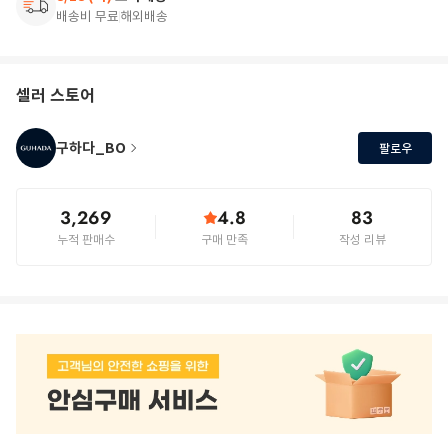
배송비 무료
해외배송
셀러 스토어
구하다_BO
팔로우
3,269
4.8
83
누적 판매수
구매 만족
작성 리뷰