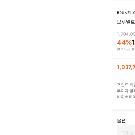
BRUNELLO
브루넬로 
1,904,0
44
%
관부가세 포
1,037,
포인트 적
무이자 할
네이버페
옵션
판매중