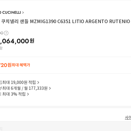
 CUCINELLI
쿠치넬리 샌들 MZMIG1390 C6351 LITIO ARGENTO RUTENIO
00
1,064,000
원
함
720
원
최대 혜택가
립
최대 19,000원 적립
부
최대 6개월 / 월 177,333원
이
최대 3% 적립
사
지