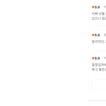
5.0
에
아빠 선물
있으니 겹
5.0
벨
합리적인 
5.0
에
품절일까봐
쁘고 좋은