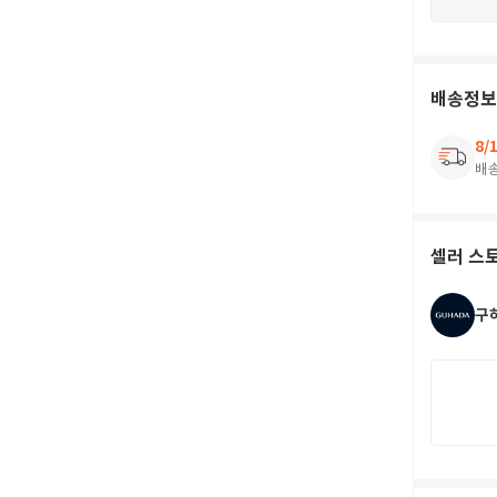
배송정보
8/
배
셀러 스
구