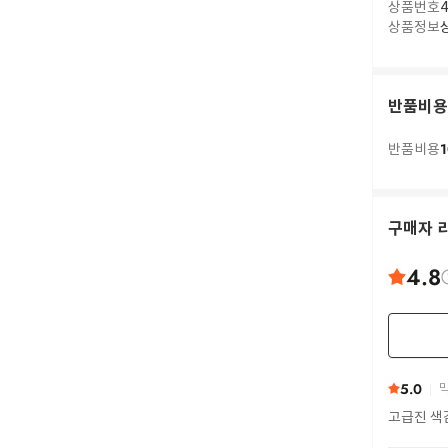
상품번호
4
상품정보
반품비용
1
반품비용
구매자 
4.8
5.0
막
고급진 색