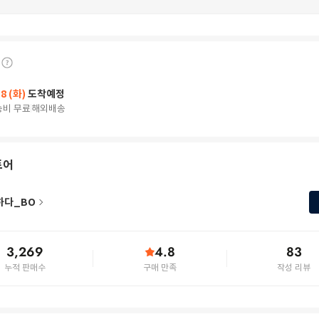
18 (화)
도착예정
송비 무료
해외배송
토어
하다_BO
3,269
4.8
83
누적 판매수
구매 만족
작성 리뷰