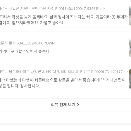
르노 나일론 샤모니 보머 다운 자켓 PI001140U12004Z 9389 Black
 드려서 착샷을 늦게 올리네요. 살짝 정사이즈 보다는 커요. 겨울이라 옷 두께가
겹이 껴 입으시라했어요. 가볍고 좋아요.
루티 로퍼 S3411102M04 BROWN
가격이 구매할수잇어서 좋습다
르노 울트라라이트 나일론 & 레이디 얼터너티브 퍼 케이프 PI002017D 12017Z 1985Chatilly Beige
 조마했는데 다행이 빠른배송으로 상품을 받아서 좋습니다!!^^ 기대만큼 이
상품 입니다. 감사합니다.
리뷰 전체 보기