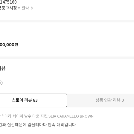
1475160
상품고시정보 안내
00,000
원
리뷰
스토어 리뷰
83
상품 연관 리뷰
0
더보기
스마라 세이아 발수 다운 자켓 SEIA CARAMELLO BROWN
감과 질감때문에 입을때마다 만족 대박입니다