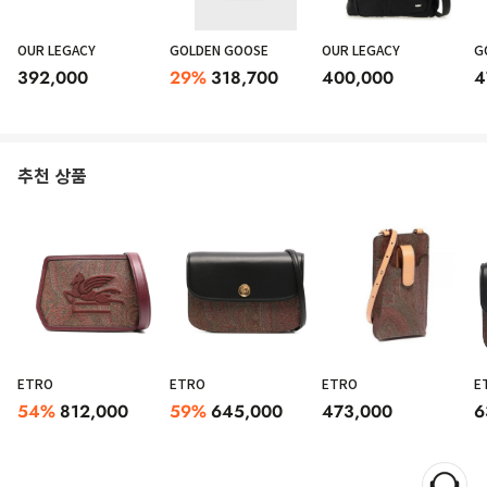
OUR LEGACY
GOLDEN GOOSE
OUR LEGACY
G
392,000
29
%
318,700
400,000
4
추천 상품
Etro’s Essential mini crossbody bag in multicolor Paisley print canvas and
black leather featuring an adjustable and detachable shoulder strap,
ETRO
ETRO
ETRO
E
Pegaso logo plaque on the lapel, concealed magnetic fastening, three
54
%
812,000
59
%
645,000
473,000
6
internal compartments and gold-tone metal DEPTH: 4.0 Centimetres
HEIGHT: 12.0 Centimetres STRAP: 60.0 Centimetres WIDTH: 19.0
Centimetres Size Type: Unique