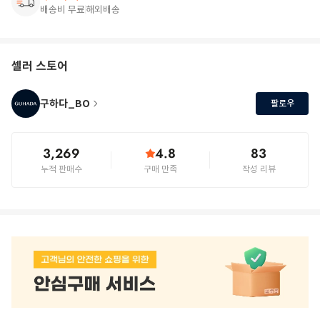
배송비 무료
해외배송
셀러 스토어
구하다_BO
팔로우
3,269
4.8
83
누적 판매수
구매 만족
작성 리뷰