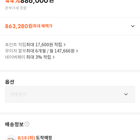
44
%
886,000
원
관부가세 포함
863,280
원
최대 혜택가
포인트 적립
최대 17,600원 적립
무이자 할부
최대 6개월 / 월 147,666원
네이버페이
최대 3% 적립
옵션
판매중지
배송정보
8/18 (화)
도착예정