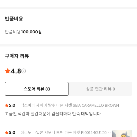
반품비용
100,000
반품비용
원
구매자 리뷰
4.8
스토어 리뷰
83
상품 연관 리뷰
0
더보기
5.0
막스마라 세이아 발수 다운 자켓 SEIA CARAMELLO BROWN
고급진 색감과 질감때문에 입을때마다 만족 대박입니다
5.0
에르노 나일론 샤모니 보머 다운 자켓 PI001140U12004Z 9389 Black