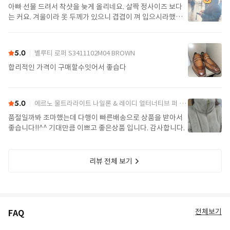
아빠 선물 드려서 착샷을 늦게 올리네요. 살짝 정사이즈 보다
는 커요. 겨울이라 옷 두께가 있으니 겹겹이 껴 입으시라했어
요. 가볍고 좋아요.
5.0
벨루티 로퍼 S3411102M04 BROWN
합리적인 가격이 구매할수잇어서 좋습다
5.0
에르노 울트라라이트 나일론 & 레이디 얼터너티브 퍼 케이프 PI002017D 12017Z 1985Chatilly Beige
품절일까봐 조마했는데 다행이 빠른배송으로 상품을 받아서
좋습니다!!^^ 기대만큼 이쁘고 좋은상품 입니다. 감사합니다.
리뷰 전체 보기
전체보기
FAQ