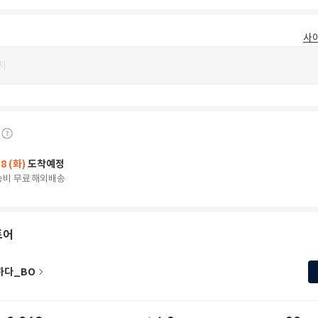
사
지
18 (화)
도착예정
송비 무료
해외배송
토어
하다_BO