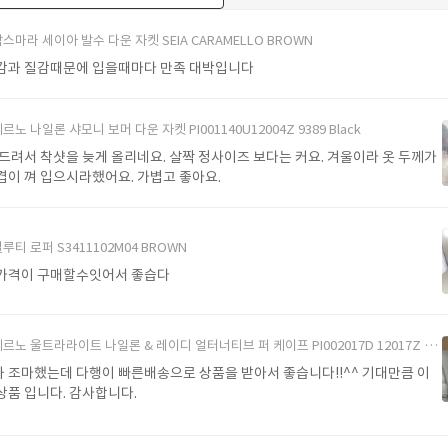
더보기
스마라 세이아 발수 다운 자켓 SEIA CARAMELLO BROWN
감과 질감때문에 입을때마다 만족 대박입니다
르노 나일론 샤모니 보머 다운 자켓 PI001140U12004Z 9389 Black
 드려서 착샷을 늦게 올리네요. 살짝 정사이즈 보다는 커요. 겨울이라 옷 두께가
겹이 껴 입으시라했어요. 가볍고 좋아요.
루티 로퍼 S3411102M04 BROWN
가격이 구매할수잇어서 좋습다
르노 울트라라이트 나일론 & 레이디 얼터너티브 퍼 케이프 PI002017D 12017Z 1985Chatilly Beige
 조마했는데 다행이 빠른배송으로 상품을 받아서 좋습니다!!^^ 기대만큼 이
상품 입니다. 감사합니다.