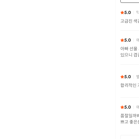
5.0
막
고급진 색
5.0
에
아빠 선물
있으니 겹
5.0
벨
합리적인 
5.0
에
품절일까봐
쁘고 좋은