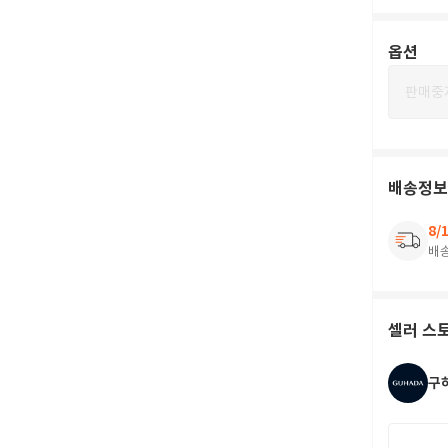
옵션
판매중
배송정보
8/
배
셀러 스
구