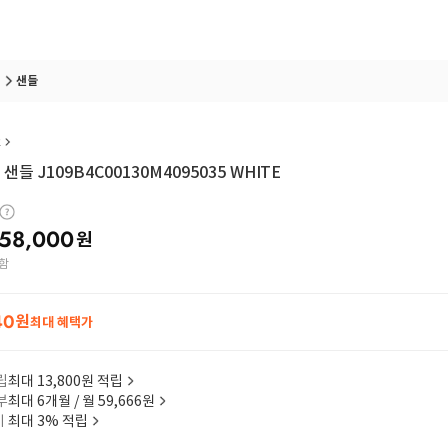
샌들
R
샌들 J109B4C00130M4095035 WHITE
58,000
원
함
40
원
최대 혜택가
립
최대 13,800원 적립
부
최대 6개월 / 월 59,666원
이
최대 3% 적립