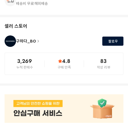
배송비 무료
해외배송
셀러 스토어
구하다_BO
팔로우
3,269
4.8
83
누적 판매수
구매 만족
작성 리뷰