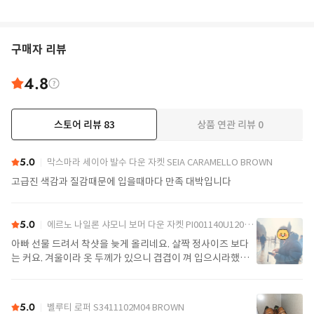
구매자 리뷰
4.8
스토어 리뷰
83
상품 연관 리뷰
0
더보기
5.0
막스마라 세이아 발수 다운 자켓 SEIA CARAMELLO BROWN
고급진 색감과 질감때문에 입을때마다 만족 대박입니다
5.0
에르노 나일론 샤모니 보머 다운 자켓 PI001140U12004Z 9389 Black
아빠 선물 드려서 착샷을 늦게 올리네요. 살짝 정사이즈 보다
는 커요. 겨울이라 옷 두께가 있으니 겹겹이 껴 입으시라했어
요. 가볍고 좋아요.
5.0
벨루티 로퍼 S3411102M04 BROWN