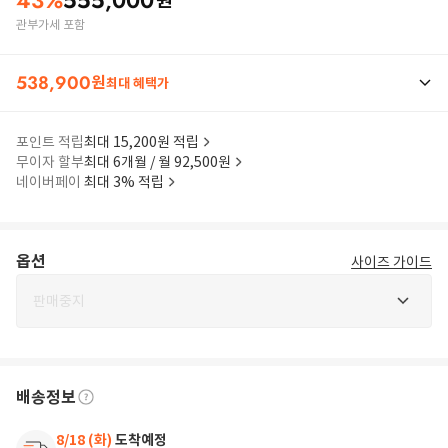
43
%
555,000
원
관부가세 포함
538,900
원
최대 혜택가
포인트 적립
최대 15,200원 적립
무이자 할부
최대 6개월 / 월 92,500원
네이버페이
최대 3% 적립
옵션
사이즈 가이드
판매중지
배송정보
8/18 (화)
도착예정