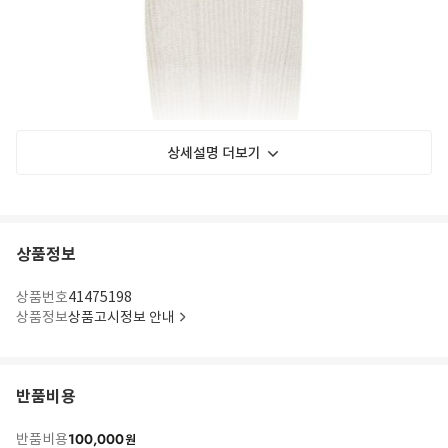
상세설명 더보기
상품정보
silver-tone linen blend metallic threading pointelle knit ribbed trim halterneck
상품번호
41475198
short front button fastening sleeveless This piece fits true to size. We
상품정보
상품고시정보 안내
recommend you get your regular size
Model is 1,75m / 5ft 8in wearing size 1 (NUM)
반품비용
100,000
반품비용
원