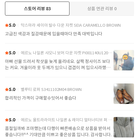
스토어 리뷰
83
상품 연관 리뷰
0
더보기
5.0
막스마라 세이아 발수 다운 자켓 SEIA CARAMELLO BROWN
고급진 색감과 질감때문에 입을때마다 만족 대박입니다
5.0
에르노 나일론 샤모니 보머 다운 자켓 PI001140U12004Z 9389 Black
아빠 선물 드려서 착샷을 늦게 올리네요. 살짝 정사이즈 보다
는 커요. 겨울이라 옷 두께가 있으니 겹겹이 껴 입으시라했어
요. 가볍고 좋아요.
5.0
벨루티 로퍼 S3411102M04 BROWN
합리적인 가격이 구매할수잇어서 좋습다
5.0
에르노 울트라라이트 나일론 & 레이디 얼터너티브 퍼 케이프 PI002017D 12017Z 1985Chatilly Beige
품절일까봐 조마했는데 다행이 빠른배송으로 상품을 받아서
좋습니다!!^^ 기대만큼 이쁘고 좋은상품 입니다. 감사합니다.