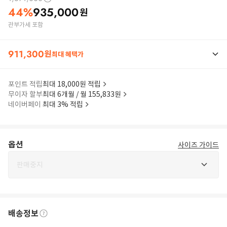
44
%
935,000
원
관부가세 포함
911,300
원
최대 혜택가
포인트 적립
최대 18,000원 적립
무이자 할부
최대 6개월 / 월 155,833원
네이버페이
최대 3% 적립
옵션
사이즈 가이드
판매중지
배송정보