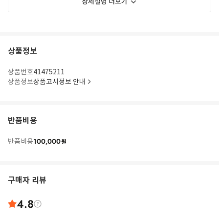
상세설명 더보기
상품정보
long-sleeved denim shirt from BRUNELLO CUCINELLI featuring light
wash, two chest flap pockets, front button fastening, classic collar, long
상품번호
41475211
sleeves, buttoned cuffs, curved hem, blue and cotton. This piece fits true
to size. We recommend you get your regular size
상품정보
상품고시정보 안내
Model is 1,84m / 6ft 1in wearing size M
반품비용
100,000
반품비용
원
구매자 리뷰
4.8