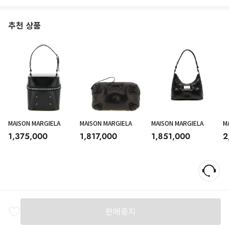
추천 상품
MAISON MARGIELA
MAISON MARGIELA
MAISON MARGIELA
M
1,375,000
1,817,000
1,851,000
2
판매중지