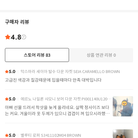
구매자 리뷰
4.8
스토어 리뷰
83
상품 연관 리뷰
0
더보기
5.0
막스마라 세이아 발수 다운 자켓 SEIA CARAMELLO BROWN
고급진 색감과 질감때문에 입을때마다 만족 대박입니다
5.0
에르노 나일론 샤모니 보머 다운 자켓 PI001140U12004Z 9389 Black
아빠 선물 드려서 착샷을 늦게 올리네요. 살짝 정사이즈 보다
는 커요. 겨울이라 옷 두께가 있으니 겹겹이 껴 입으시라했어
요. 가볍고 좋아요.
5.0
벨루티 로퍼 S3411102M04 BROWN