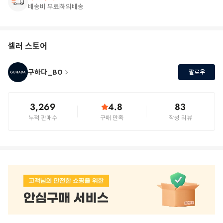
배송비 무료
해외배송
셀러 스토어
구하다_BO
팔로우
3,269
4.8
83
누적 판매수
구매 만족
작성 리뷰