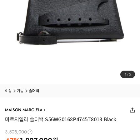
1
/
5
여성
가방
숄더백
MAISON MARGIELA
마르지엘라 숄더백 S56WG0168P4745T8013 Black
3,505,000