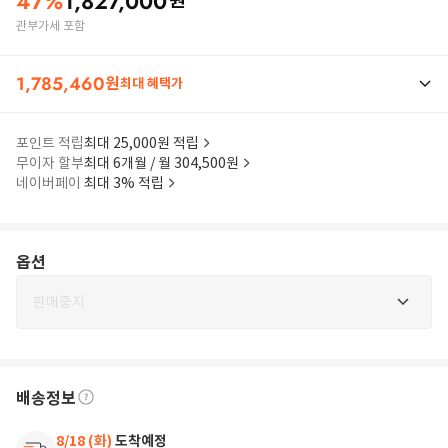
47
%
1,827,000
원
관부가세 포함
1,785,460
원
최대 혜택가
포인트 적립
최대 25,000원 적립
무이자 할부
최대 6개월 / 월 304,500원
네이버페이
최대 3% 적립
옵션
판매중지
배송정보
8/18 (화)
도착예정