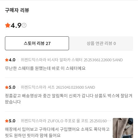
구매자 리뷰
4.9
스토어 리뷰
27
상품 연관 리뷰
0
더보기
4.0
위켄드막스마라 비시타 알파카 스웨터 2525366122600 SAND
무난한 스웨터를 원했는데 바로 이 스웨터예요
5.0
위켄드막스마라 셔츠 2615041023600 SAND
정품같고 배송영상과 중간 알림톡이 신뢰가 갑니다 상품도 박스에 잘담겨
왔습니다
5.0
위켄드막스마라 ZUFOLO 주포로 울 코트 2525016092600 CAMEL
매장에서 입어보고 구하다에서 구입했어요 소재도 폭닥하고
핏도 원하던 핏이라 맘에 들어요