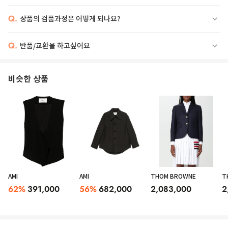
Q.
상품의 검품과정은 어떻게 되나요?
A double-breasted blazer with a tailored construction, made of pure
natural stretch wool canvas. The lance lapel neckline, diagonal breast
pocket and flap pockets are male-inspired, while the double darts design
the silhouette emphasising femininity. Buttoned cuffs, inner lining and
Q.
반품/교환을 하고싶어요
below-the-waist length. - Tight fit at the hips - Button fastening - Double
breasted DESIGNER ID: 2422046061600 017
비슷한 상품
AMI
AMI
THOM BROWNE
T
62
%
391,000
56
%
682,000
2,083,000
2