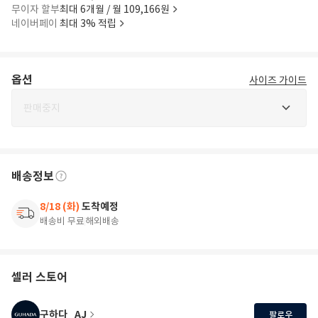
무이자 할부
최대 6개월 / 월 109,166원
네이버페이
최대 3% 적립
옵션
사이즈 가이드
판매중지
배송정보
8/18 (화)
도착예정
배송비 무료
해외배송
셀러 스토어
구하다_AJ
팔로우