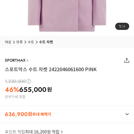
1
/
4
여성
의류
수트
수트 자켓
SPORTMAX
스포트막스 수트 자켓 2422046061600 PINK
1,230,000
46
%
655,000
원
관부가세 포함
636,900
원
최대 혜택가
포인트 적립
최대 16,200원 적립