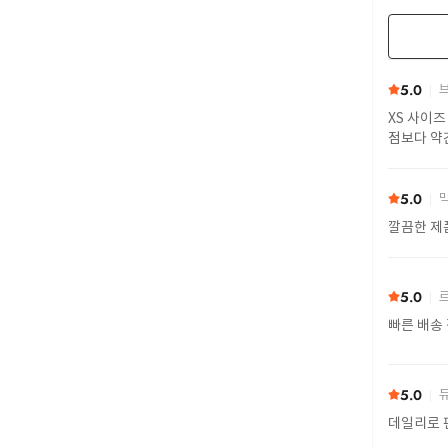
5.0
브
XS 사이즈
점보다 약
5.0
막
깔끔한 제
5.0
르
빠른 배송
5.0
듀
데일리로 