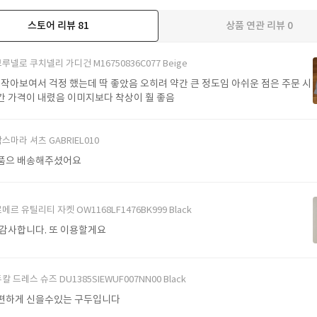
스토어 리뷰
81
상품 연관 리뷰
0
더보기
루넬로 쿠치넬리 가디건 M16750836C077 Beige
 작아보여서 걱정 했는데 딱 좋았음 오히려 약간 큰 정도임 아쉬운 점은 주문 시
간 가격이 내렸음 이미지보다 착상이 훨 좋음
스마라 셔츠 GABRIEL010
품으 배송해주셨어요
메르 유틸리티 자켓 OW1168LF1476BK999 Black
 감사합니다. 또 이용할게요
칼 드레스 슈즈 DU1385SIEWUF007NN00 Black
편하게 신을수있는 구두입니다