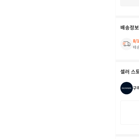
배송정보
8/
배
셀러 스
구