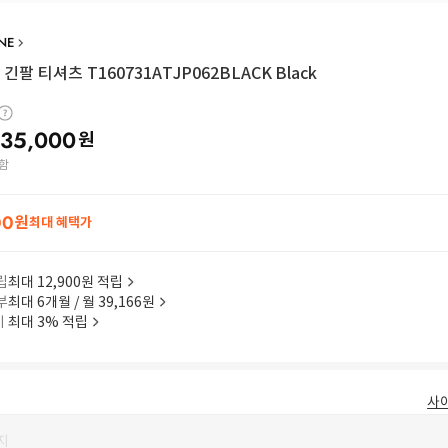
NE
긴팔 티셔츠 T160731ATJP062BLACK Black
35,000
원
함
00
원
최대 혜택가
립
최대 12,900원 적립
부
최대 6개월 / 월 39,166원
이
최대 3% 적립
사
지