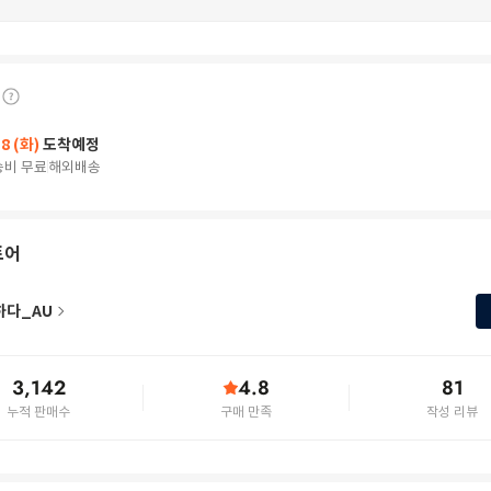
18 (화)
도착예정
송비 무료
해외배송
토어
하다_AU
3,142
4.8
81
누적 판매수
구매 만족
작성 리뷰