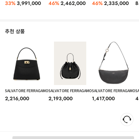
33
%
3,991,000
46
%
2,462,000
46
%
2,335,000
8
추천 상품
SALVATORE FERRAGAMO
SALVATORE FERRAGAMO
SALVATORE FERRAGAMO
S
2,216,000
2,193,000
1,417,000
4