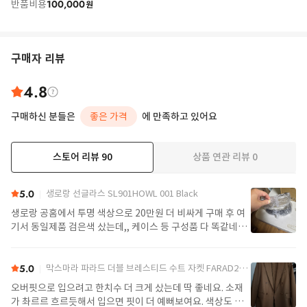
100,000
반품비용
원
구매자 리뷰
4.8
구매하신 분들은
좋은 가격
에 만족하고 있어요
스토어 리뷰
90
상품 연관 리뷰
0
더보기
5.0
생로랑 선글라스 SL901HOWL 001 Black
생로랑 공홈에서 투명 색상으로 20만원 더 비싸게 구매 후 여
기서 동일제품 검은색 샀는데,, 케이스 등 구성품 다 똑같네요
정품임!! 배송도 구매대행치고 빠른편
5.0
막스마라 파라드 더블 브레스티드 수트 자켓 FARAD2521046122600004 Camel
오버핏으로 입으려고 한치수 더 크게 샀는데 딱 좋네요. 소재
가 촤르르 흐르듯해서 입으면 핏이 더 예뻐보여요. 색상도 제