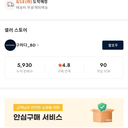
8/18 (화)
도착예정
배송비 무료
해외배송
셀러 스토어
구하다_BD
팔로우
5,930
4.8
90
누적 판매수
구매 만족
작성 리뷰