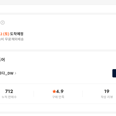
22 (토)
도착예정
송비 무료
해외배송
토어
하다_DW
712
4.9
19
누적 판매수
구매 만족
작성 리뷰