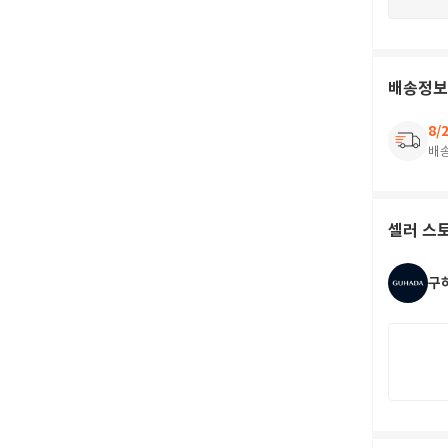
배송정보
8/
배
셀러 스
구