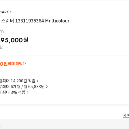
SHARK
웨터 13311935364 Multicolour
395,000
원
함
00
원
최대 혜택가
립
최대 14,200원 적립
부
최대 6개월 / 월 65,833원
이
최대 3% 적립
사
지