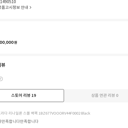
1490510
상품고시정보 안내
00,000
원
리뷰
스토어 리뷰
19
상품 연관 리뷰
0
더보기
라다 리나일론 스몰 백팩 1BZ677VOOORV44F0002 Black
다만족합니다만족합니다