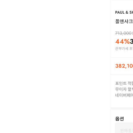
PAUL & 
폴앤샤크 스
713,000
44
%
관부가세 포
382,1
포인트 적
무이자 할
네이버페
옵션
판매중