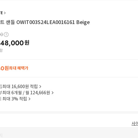
TE
 샌들 OWIT003S24LEA0016161 Beige
00
48,000
원
함
40
원
최대 혜택가
립
최대 16,600원 적립
부
최대 6개월 / 월 124,666원
이
최대 3% 적립
사
지