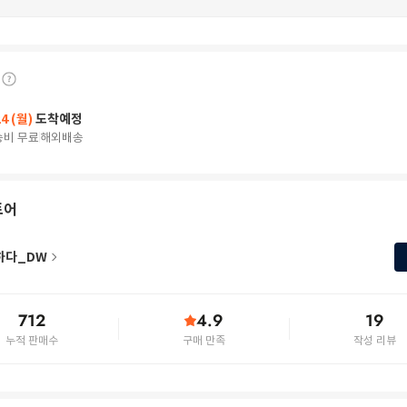
24 (월)
도착예정
송비 무료
해외배송
토어
하다_DW
712
4.9
19
누적 판매수
구매 만족
작성 리뷰