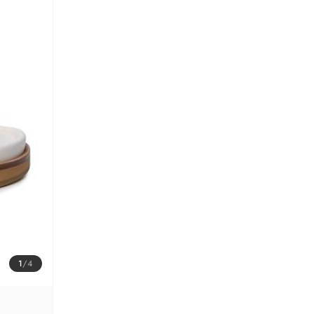
1
/
4