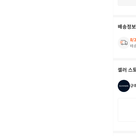
배송정보
8/
배
셀러 스
구