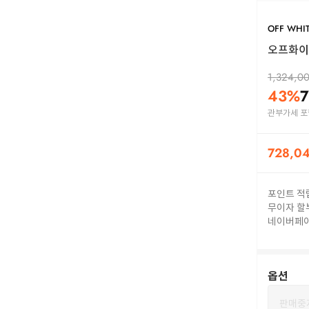
OFF WHI
오프화이트
1,324,0
43
%
7
관부가세 포
728,0
포인트 적
무이자 할
네이버페
옵션
판매중