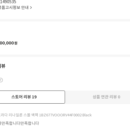
1490535
상품고시정보 안내
00,000
원
리뷰
스토어 리뷰
19
상품 연관 리뷰
0
더보기
라다 리나일론 스몰 백팩 1BZ677VOOORV44F0002 Black
다만족합니다만족합니다