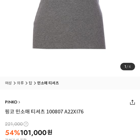
1
/
4
여성
의류
탑
민소매 티셔츠
PINKO
핑코 민소매 티셔츠 100807 A22XI76
221,000
54
%
101,000
원