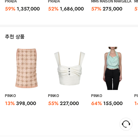
PRADA
PRADA
MM6 MAISON MARGIELA
M
59
%
1,357,000
52
%
1,686,000
57
%
275,000
5
추천 상품
PINKO
PINKO
PINKO
P
13
%
398,000
55
%
227,000
64
%
155,000
1