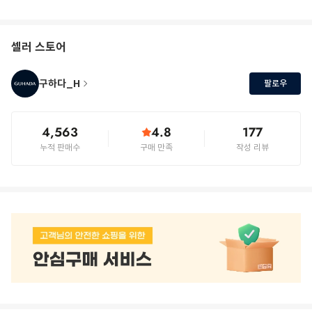
셀러 스토어
구하다_H
팔로우
4,563
4.8
177
누적 판매수
구매 만족
작성 리뷰