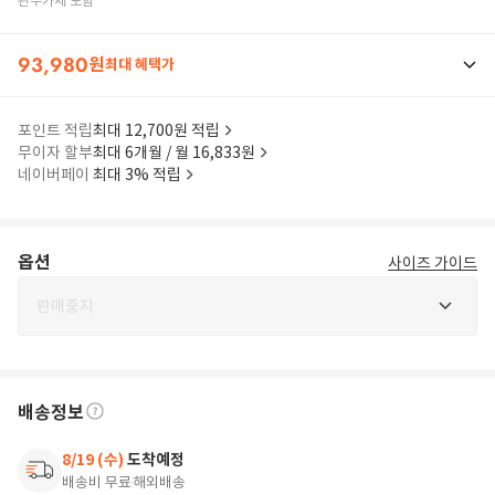
관부가세 포함
93,980
원
최대 혜택가
포인트 적립
최대 12,700원 적립
무이자 할부
최대 6개월 / 월 16,833원
네이버페이
최대 3% 적립
옵션
사이즈 가이드
판매중지
배송정보
8/19 (수)
도착예정
배송비 무료
해외배송